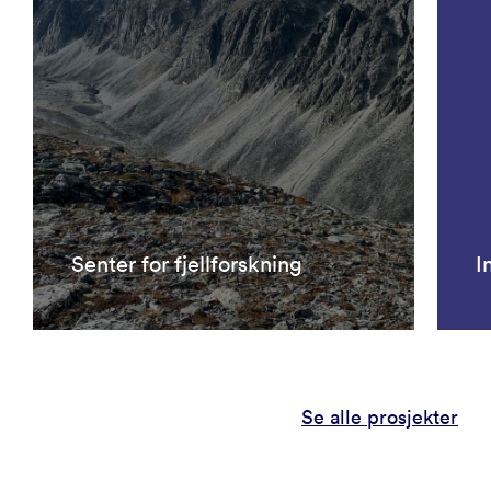
Senter for fjellforskning
I
Se alle prosjekter