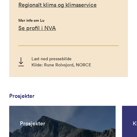
Regionalt klima og klimaservice
Mer info om Lu
Se profil i NVA
Last ned pressebilde
Kilde: Rune Rolvsjord, NORCE
Prosjekter
Prosjekter
K