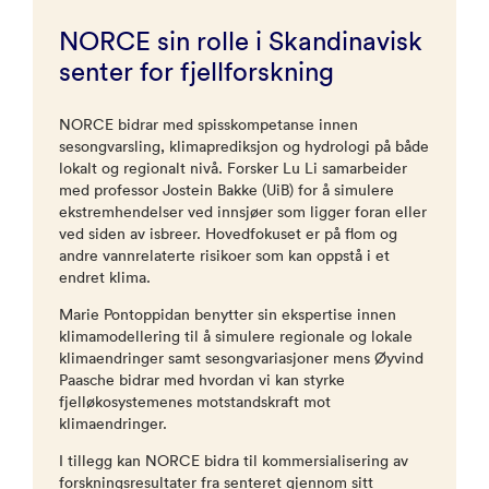
NORCE sin rolle i Skandinavisk
senter for fjellforskning
NORCE bidrar med spisskompetanse innen
sesongvarsling, klimaprediksjon og hydrologi på både
lokalt og regionalt nivå. Forsker Lu Li samarbeider
med professor Jostein Bakke (UiB) for å simulere
ekstremhendelser ved innsjøer som ligger foran eller
ved siden av isbreer. Hovedfokuset er på flom og
andre vannrelaterte risikoer som kan oppstå i et
endret klima.
Marie Pontoppidan benytter sin ekspertise innen
klimamodellering til å simulere regionale og lokale
klimaendringer samt sesongvariasjoner mens Øyvind
Paasche bidrar med hvordan vi kan styrke
fjelløkosystemenes motstandskraft mot
klimaendringer.
I tillegg kan NORCE bidra til kommersialisering av
forskningsresultater fra senteret gjennom sitt