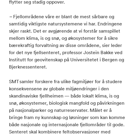
flytter seg stadig oppover.
–
Fjellområdene våre er blant de mest sårbare og
samtidig viktigste natursystemene vi har. Endringene
skjer raskt. Det er avgjørende at vi forstår samspillet
mellom klima, is og snø, og økosystemer for å sikre
bærekraftig forvaltning av disse områdene, sier leder
for det nye fjellsenteret, professor Jostein Bakke ved
Institutt for geovitenskap på Universitetet i Bergen og
Bjerknessenteret.
SMT samler forskere fra ulike fagmiljøer for å studere
konsekvensene av globale miljøendringer i den
skandinaviske fjellheimen — både lokalt klima, is og
snø, økosystemer, biologisk mangfold og påvirkningen
på nasjonalparker og naturreservater. Målet er å
bringe fram ny kunnskap og løsninger som kan komme
både nasjonale og internasjonale fjellområder til gode.
Senteret skal kombinere feltobservasjoner med