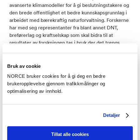
avanserte klimamodeller for å gi beslutningstakere og
den brede offentlighet et bedre kunnskapsgrunnlag i
arbeidet med bærekraftig naturforvaltning. Forskerne
har med seg representanter fra blant annet DNT,
breførerlag og kraftselskap som skal bidra til at
resultater av forskningen tas i bruk der det trengs
mest.
–
Ved å forstå hvordan klimaendringer påvirker
Bruk av cookie
fjellområder, får vi bedre forutsetninger for å ta vare
NORCE bruker cookies for å gi deg en bedre
på både naturverdiene og samfunnene som er
brukeropplevelse gjennom trafikkmålinger og
avhengige av dem. Vi er svært takknemlige for at
optimalisering av innhold.
Trond Mohn forskningsstiftelse gjør det mulig å
gjennomføre dette store og tverrfaglige
forskningsprosjektet, sier professor Jostein Bakke.
Detaljer
Tillat alle cookies