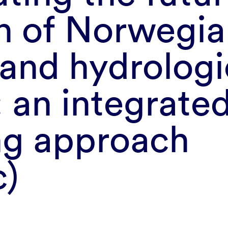
on of Norwegi
 and hydrologi
 an integrate
ng approach
c)