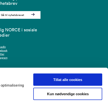
hetsbrev
Gå til nyhetsbrevet
lg NORCE i sosiale
edier
kedIn
cebook
tter
tagram
Tillat alle cookies
optimalisering
Kun nødvendige cookies