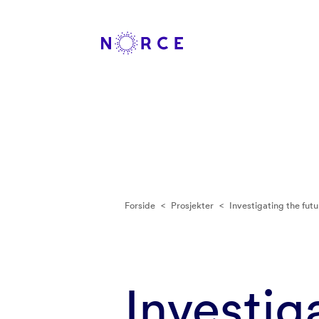
Forside
<
Prosjekter
<
Investigating the fut
Investig