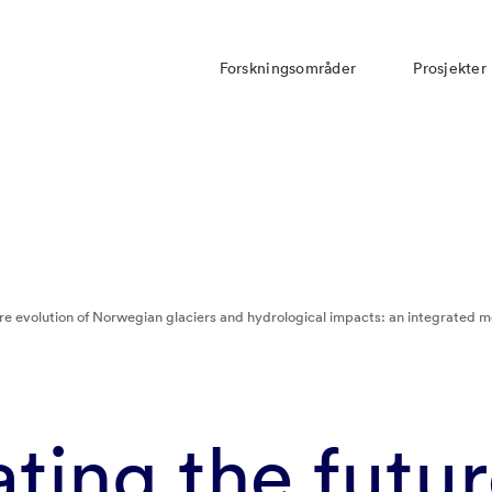
Forskningsområder
Prosjekter
ure evolution of Norwegian glaciers and hydrological impacts: an integrated 
ating the futu