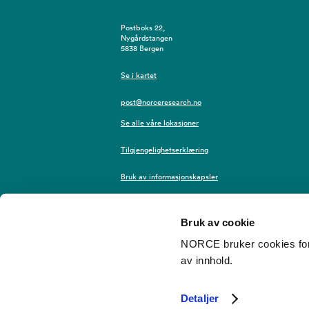
Postboks 22,
Nygårdstangen
5838 Bergen
Se i kartet
post@norceresearch.no
Se alle våre lokasjoner
Tilgjengelighetserklæring
Bruk av informasjonskapsler
Personvern i NORCE
Bruk av cookie
NORCE bruker cookies for 
av innhold.
©2026 NORCE
Webredaktør
Detaljer