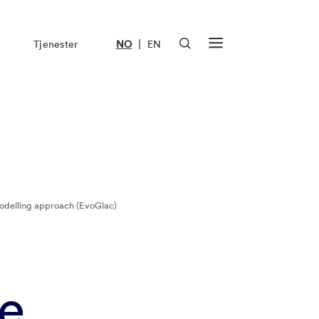
|
Tjenester
NO
EN
modelling approach (EvoGlac)
re