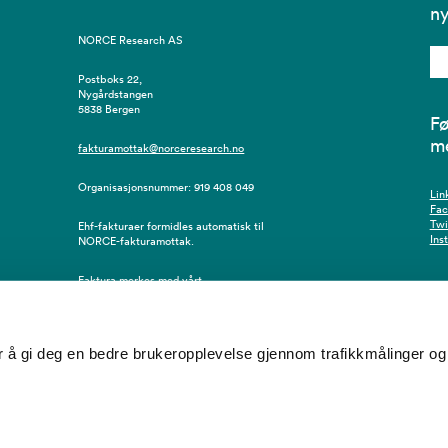
ny
NORCE Research AS
Postboks 22,
Nygårdstangen
5838 Bergen
Fø
m
fakturamottak@norceresearch.no
Organisasjonsnummer: 919 408 049
Lin
Fa
Twi
Ehf-fakturaer formidles automatisk til
Ins
NORCE-fakturamottak.
Faktura merkes med vårt
innkjøpsordrenummer, eventuelt
resursnummer/navn på bestiller.
å gi deg en bedre brukeropplevelse gjennom trafikkmålinger og 