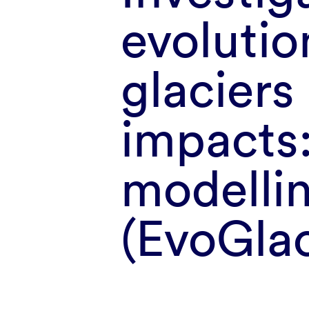
evoluti
glaciers
impacts:
modelli
(EvoGla