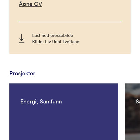
Åpne CV
Last ned pressebilde
Kilde: Liv Unni Tveitane
Prosjekter
Energi, Samfunn
S