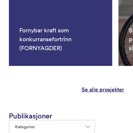
Fornybar kraft som
S
konkurransefortrinn
p
(FORNYAGDER)
s
Se alle prosjekter
Publikasjoner
Kategorier