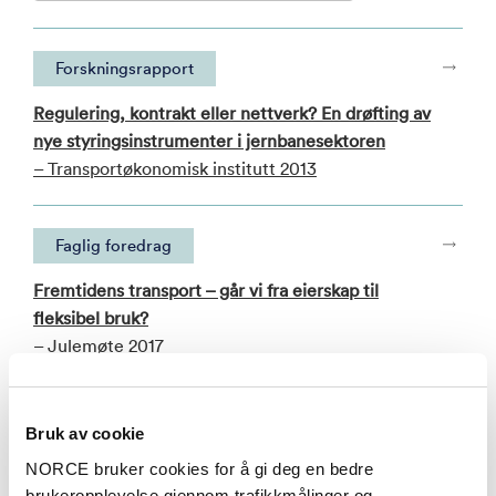
Forskningsrapport
Regulering, kontrakt eller nettverk? En drøfting av
nye styringsinstrumenter i jernbanesektoren
– Transportøkonomisk institutt 2013
Faglig foredrag
Fremtidens transport – går vi fra eierskap til
fleksibel bruk?
– Julemøte 2017
Se alle publikasjoner i NVA
Bruk av cookie
NORCE bruker cookies for å gi deg en bedre
brukeropplevelse gjennom trafikkmålinger og