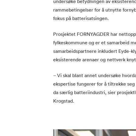
undersøke betydningen av eksisterende
rammebetingelser for å utnytte fornyba
fokus på batterisatsingen.
Prosjektet FORNYAGDER har nettopp få
fylkeskommune og er et samarbeid mel
samarbeidspartnere inkludert Eyde-klyn
eksisterende arenaer og nettverk knytt
– Vi skal blant annet undersøke hvorda
ekspertise fungerer for å tiltrekke seg
da særlig batteriindustri, sier prosje
Krogstad.