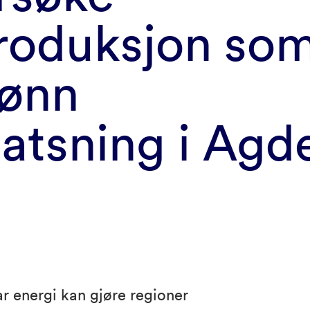
produksjon so
rønn
satsning i Agd
ar energi kan gjøre regioner