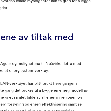
r hvordan lokale myndigheter kan ta grep for å legge
gder.
ktene av tiltak med
i Agder og mulighetene til å påvirke dette med
uke et energisystem-verktøy.
LAN-verktøyet har blitt brukt flere ganger i
ste gang det brukes til å bygge en energimodell av
 gi et samlet bilde av all energi i regionen og
energiforsyning og energieffektivisering samt se