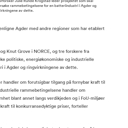
orforsker Julie Runde Krogstad leder prosjektet som skal
rsøke rammebetingelsene for en batteriindustri i Agder og
virkningene av dette.
enligne Agder med andre regioner som har etablert
g Knut Grove i NORCE, og tre forskere fra
ke politiske, energiøkonomiske og industrielle
i i Agder og ringvirkningene av dette.
andler om forutsigbar tilgang på fornybar kraft til
ndustrielle rammebetingelsene handler om
mhet blant annet langs verdikjeden og i FoU-miljøer
 kraft til konkurransedyktige priser, forteller