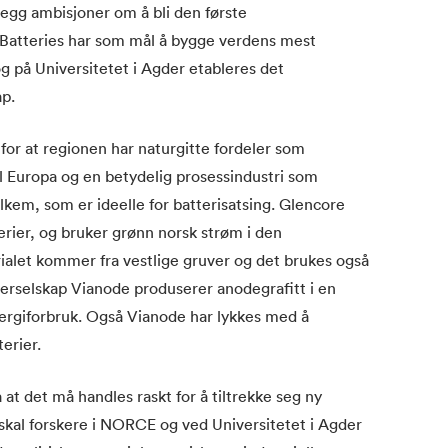
illegg ambisjoner om å bli den første
 Batteries har som mål å bygge verdens mest
og på Universitetet i Agder etableres det
ap.
for at regionen har naturgitte fordeler som
til Europa og en betydelig prosessindustri som
kem, som er ideelle for batterisatsing. Glencore
erier, og bruker grønn norsk strøm i den
ialet kommer fra vestlige gruver og det brukes også
terselskap Vianode produserer anodegrafitt i en
ergiforbruk. Også Vianode har lykkes med å
terier.
t det må handles raskt for å tiltrekke seg ny
 skal forskere i NORCE og ved Universitetet i Agder