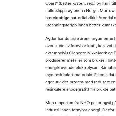
Coast" (batterikysten, red.) og har i t
nullutslippsregionen i Norge. Morrow
bærekraftige batterifabrikk i Arendal 
utdanningsforløp innen batterikunnsk
Agder har de siste årene argumentert 
overskudd av fornybar kraft, kort vei 
eksempelvis Glencore Nikkelverk og El
produserer metaller som brukes i batt
energikrevende elektrolysen. Råmater
mye resirkulert materiale. Elkems dat
egenutviklet prosess med redusert en
resirkulere anodegrafitt fra brukte bat
Men rapporten fra NHO peker også på a
industri innen fornybar energi. Derfor