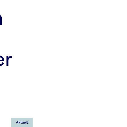
m
er
Aktuelt