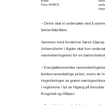
Kilde:
Seni
Foto: NORCE
unde
ring
– Dette skal vi undersøke ved å samm
batterifabrikker.
Sammen med forskerne Søren Djørup o
Universitetet i Agder skal hun undersø
rammebetingelser for en batteriindustr
– Energiøkonomiske rammebetingelser h
konkurransedyktige priser, mens de i
ringvirkninger av grønn næringsvirkso
i regionene i lys av tilgang på fornybar
Krogstad og tilføyer: