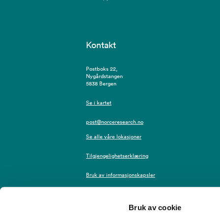
Kontakt
Postboks 22,
Nygårdstangen
5838 Bergen
Se i kartet
post@norceresearch.no
Se alle våre lokasjoner
Tilgjengelighetserklæring
Bruk av informasjonskapsler
Personvern i NORCE
Bruk av cookie