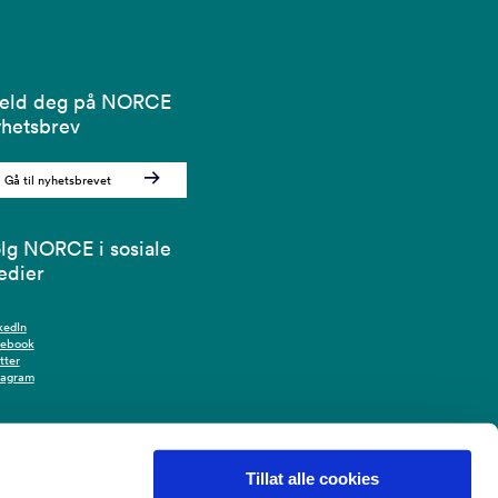
eld deg på NORCE
hetsbrev
Gå til nyhetsbrevet
lg NORCE i sosiale
edier
kedIn
cebook
tter
tagram
Tillat alle cookies