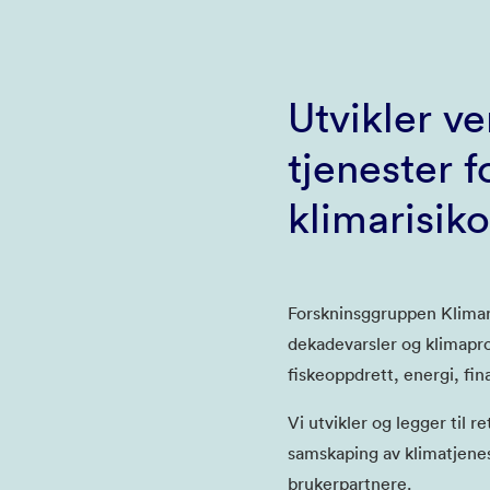
Utvikler v
tjenester f
klimarisik
Forskninsggruppen Klimari
dekadevarsler og klimapro
fiskeoppdrett, energi, fina
Vi utvikler og legger til 
samskaping av klimatjen
brukerpartnere.