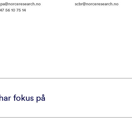
ipa@norceresearch.no
scbr@norceresearch.no
47 56 10 75 14
har fokus på