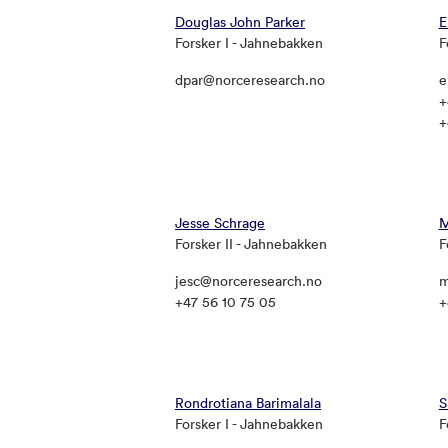
Douglas John Parker
E
Forsker I - Jahnebakken
F
dpar@norceresearch.no
e
+
+
Jesse Schrage
M
Forsker II - Jahnebakken
F
jesc@norceresearch.no
m
+47 56 10 75 05
+
Rondrotiana Barimalala
S
Forsker I - Jahnebakken
F