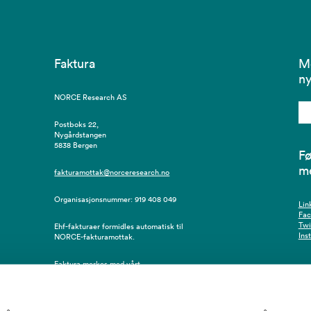
Faktura
M
ny
NORCE Research AS
Postboks 22,
Nygårdstangen
5838 Bergen
Fø
m
fakturamottak@norceresearch.no
Organisasjonsnummer: 919 408 049
Lin
Fa
Twi
Ehf-fakturaer formidles automatisk til
Ins
NORCE-fakturamottak.
Faktura merkes med vårt
innkjøpsordrenummer, eventuelt
resursnummer/navn på bestiller.