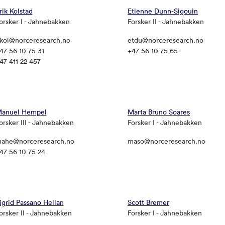
rik Kolstad
Etienne Dunn-Sigouin
orsker I - Jahnebakken
Forsker II - Jahnebakken
kol@norceresearch.no
etdu@norceresearch.no
47 56 10 75 31
+47 56 10 75 65
47 411 22 457
anuel Hempel
Marta Bruno Soares
orsker III - Jahnebakken
Forsker I - Jahnebakken
ahe@norceresearch.no
maso@norceresearch.no
47 56 10 75 24
igrid Passano Hellan
Scott Bremer
orsker II - Jahnebakken
Forsker I - Jahnebakken