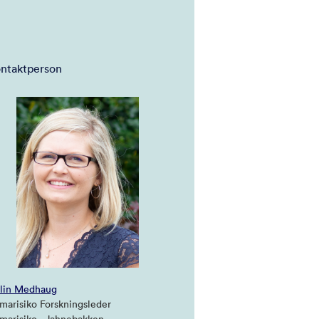
ntaktperson
elin Medhaug
imarisiko Forskningsleder