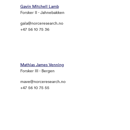
Gavin Mitchell Lamb
Forsker II - Jahnebakken
gala@norceresearch.no
+47 56 10 75 36
Mathias James Venning
Forsker III - Bergen
mave@norceresearch.no
+47 56 10 75 55