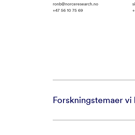
ronb@norceresearch.no
s
+47 56 10 75 69
+
Forskningstemaer vi 