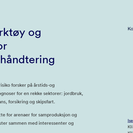
erktøy og
Ko
or
ohåndtering
siko forsker på årstids-og
gnoser for en rekke sektorer: jordbruk,
ns, forsikring og skipsfart.
rette for arenaer for samproduksjon og
Is
ester sammen med interessenter og
Kl