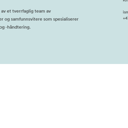
Kl
av et tverrfaglig team av
is
+4
er og samfunnsvitere som spesialiserer
og -håndtering.