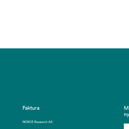
Faktura
M
ny
NORCE Research AS