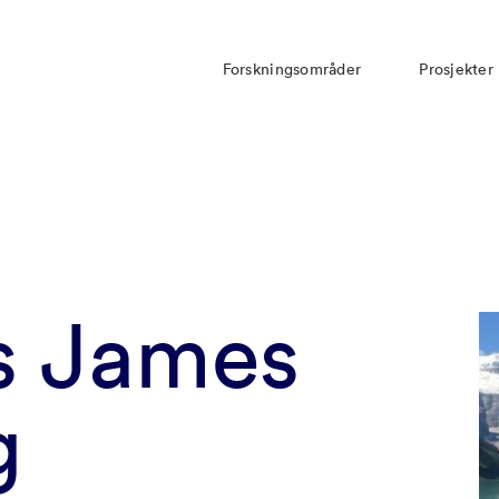
Forskningsområder
Prosjekter
s James
g