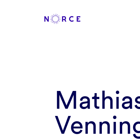
Mathia
Vennin