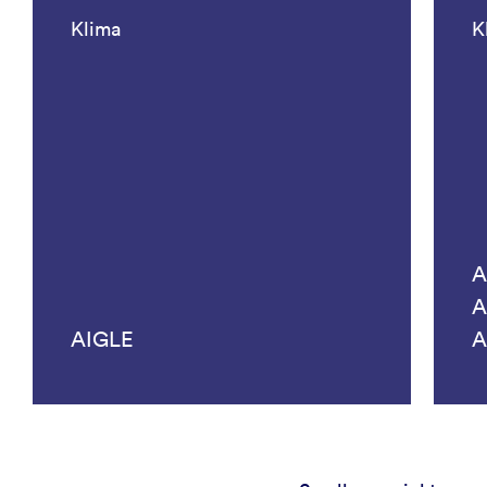
Klima
K
A
A
AIGLE
A