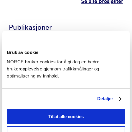
Se alle prosjekter
Publikasjoner
Kategorier
Bruk av cookie
NORCE bruker cookies for å gi deg en bedre
Vitenskapelig artikkel
brukeropplevelse gjennom trafikkmålinger og
Impacts of 1.5°C and 2.0°C Global Warming on the
optimalisering av innhold.
Onset, Cessation, and Length of the Rainy Season
in Global Land Monsoon Regions
– Advances in Atmospheric Sciences 2025
Detaljer
Tillat alle cookies
Vitenskapelig artikkel
Skilful subseasonal forecasts of dry spells: a case