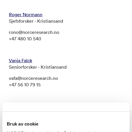
Roger Normann
Sjefsforsker - Kristiansand
rono@norceresearch.no
+47 480 10 540
Vanja Falck
Seniorforsker - Kristiansand
vafa@norceresearch.no
+47 56 10 79 15
Önder Gürcan
Forsker II - Kristiansand
ongu@norceresearch.no
Bruk av cookie
+47 56 10 76 66