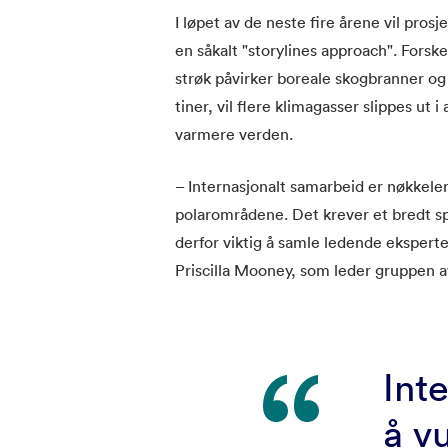
I løpet av de neste fire årene vil pr
en såkalt "storylines approach". Forsk
strøk påvirker boreale skogbranner o
tiner, vil flere klimagasser slippes ut 
varmere verden.
– Internasjonalt samarbeid er nøkkelen
polarområdene. Det krever et bredt sp
derfor viktig å samle ledende eksperte
Priscilla Mooney, som leder gruppen av
Int
å v