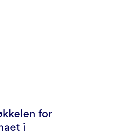
økkelen for
maet i