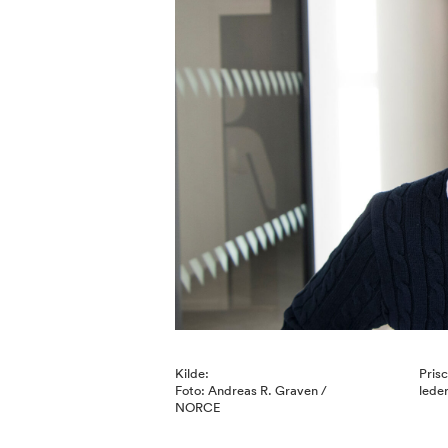
Kilde:
Pris
Foto: Andreas R. Graven /
lede
NORCE