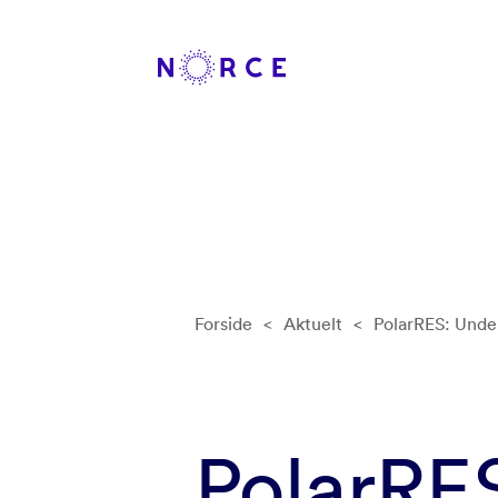
Forside
<
Aktuelt
<
PolarRES: Under
PolarRE