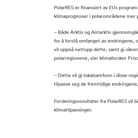
PolarRES er finansiert av EUs program 
klimaprognoser i polarområdene mer p
– Både Arktis og Antarktis gjennomgår
for å forstå omfanget av endringene,
vil oppnå nettopp dette, samt gi sikre
polarregionene, sier klimaforsker Pri
– Dette vil gi lokalsamfunn i disse reg
tilpasse seg de fremtidige endringene
Forskningsresultater fra PolarRES vil b
klimatilpasninger.