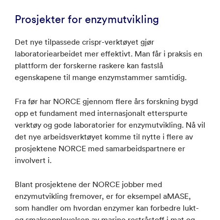
Prosjekter for enzymutvikling
Det nye tilpassede crispr-verktøyet gjør
laboratoriearbeidet mer effektivt. Man får i praksis en
plattform der forskerne raskere kan fastslå
egenskapene til mange enzymstammer samtidig.
Fra før har NORCE gjennom flere års forskning bygd
opp et fundament med internasjonalt etterspurte
verktøy og gode laboratorier for enzymutvikling. Nå vil
det nye arbeidsverktøyet komme til nytte i flere av
prosjektene NORCE med samarbeidspartnere er
involvert i.
Blant prosjektene der NORCE jobber med
enzymutvikling fremover, er for eksempel aMASE,
som handler om hvordan enzymer kan forbedre lukt-
og smaksopplevelsen av marine restråstoff i mat og