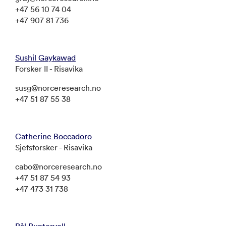
+47 56 10 74 04
+47 907 81 736
Sushil Gaykawad
Forsker II - Risavika
susg@norceresearch.no
+47 51 87 55 38
Catherine Boccadoro
Sjefsforsker - Risavika
cabo@norceresearch.no
+47 51 87 54 93
+47 473 31 738
Pål Puntervoll