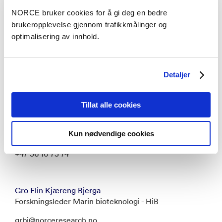
NORCE bruker cookies for å gi deg en bedre
brukeropplevelse gjennom trafikkmålinger og
Referanse
optimalisering av innhold.
Detaljer
Relaterte personer
Tillat alle cookies
Antonio Garcia-Moyano
Forsker II - HiB
Kun nødvendige cookies
anga@norceresearch.no
+47 56 10 75 74
Gro Elin Kjæreng Bjerga
Forskningsleder Marin bioteknologi - HiB
grbj@norceresearch.no