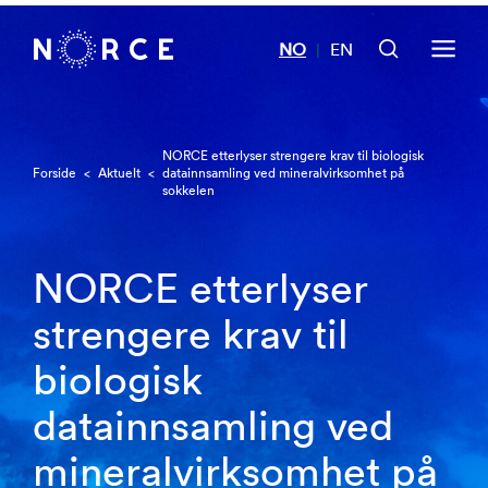
NO
EN
|
NORCE etterlyser strengere krav til biologisk
Forside
<
Aktuelt
<
datainnsamling ved mineralvirksomhet på
sokkelen
NORCE etterlyser
strengere krav til
biologisk
datainnsamling ved
mineralvirksomhet på