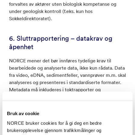
forvaltes av aktører uten biologisk kompetanse og
under geologisk kontroll (f.eks. kun hos
Sokkeldirektoratet).
6. Sluttrapportering – datakrav og
åpenhet
NORCE mener det bør innføres tydelige krav til
bearbeidede og analyserte data, ikke kun rådata. Data
fra video, eDNA, sedimentfeller, vannprøver m.m. skal
analyseres og presenteres i standardiserte formater.
Metadata må inkluderes i toktrapporter og
systematisk samles inn for fremtidige synteseanalyser.
Bruk av cookie
7. Koordinering med miljømyndigheter
NORCE bruker cookies for å gi deg en bedre
Vi mener det er spesielt viktig at all biologisk
brukeropplevelse gjennom trafikkmålinger og