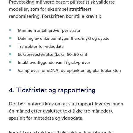
Prøvetaking må være basert på statistisk validerte
modeller, som for eksempel stratifisert
randomisering. Forskriften bør stille krav til:
Minimum antall prøver per strata
Dekning av ulike bunntyper (hard/myk) og dybde
Transekter for videodata
Boksprøvestørrelse (f.eks. 50x50 cm)
Intakt overliggende vann i grab-prøver
Vannprøver for eDNA, dyreplankton og planteplankton
4. Tidsfrister og rapportering
Det bør innføres krav om at sluttrapport leveres innen
én måned etter avsluttet tokt (ikke tre måneder),
spesielt for metadata og videodata.
For sårbare strukturer (f.eks. aktive hydrotermale