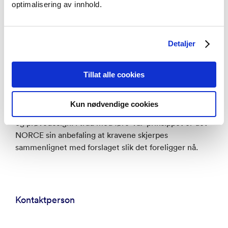
prøvetaking skjer i tett koordinering med
optimalisering av innhold.
Miljødirektoratet. Dette kan skje i samspill med
nasjonale programmer som Mareano, for å unngå
dobbeltarbeid og sikre sammenlignbarhet.
Detaljer
Avsluttende kommentar
Tillat alle cookies
Forskriften bør i større grad være styrende og
Kun nødvendige cookies
detaljert, særlig når det gjelder miljødatainnsamling
og prøvedesign. I tråd med føre-var-prinsippet er det
NORCE sin anbefaling at kravene skjerpes
sammenlignet med forslaget slik det foreligger nå.
Kontaktperson