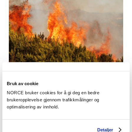
Meninger
Bruk av cookie
Norges klimamål 2035: NORCE anbefaler 80%
NORCE bruker cookies for å gi deg en bedre
utslippskutt
brukeropplevelse gjennom trafikkmålinger og
optimalisering av innhold.
Detaljer