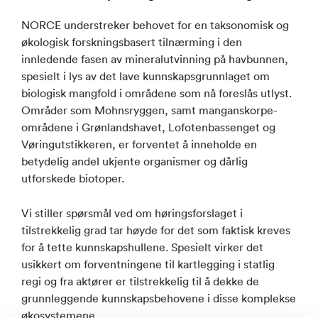
NORCE understreker behovet for en taksonomisk og
økologisk forskningsbasert tilnærming i den
innledende fasen av mineralutvinning på havbunnen,
spesielt i lys av det lave kunnskapsgrunnlaget om
biologisk mangfold i områdene som nå foreslås utlyst.
Områder som Mohnsryggen, samt manganskorpe-
områdene i Grønlandshavet, Lofotenbassenget og
Vøringutstikkeren, er forventet å inneholde en
betydelig andel ukjente organismer og dårlig
utforskede biotoper.
Vi stiller spørsmål ved om høringsforslaget i
tilstrekkelig grad tar høyde for det som faktisk kreves
for å tette kunnskapshullene. Spesielt virker det
usikkert om forventningene til kartlegging i statlig
regi og fra aktører er tilstrekkelig til å dekke de
grunnleggende kunnskapsbehovene i disse komplekse
økosystemene.