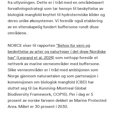
fra utlysningen. Dette er i tråd med en områdebasert
forvaltningsstrategi som tar hensyn til beskyttelse av
biologisk mangfold knyttet til hydrotermiske kilder og
deres unike økosystemer. Vi foreslår også etablering
av en vitenskapelig fundert buffersone rundt disse
områdene.
NORCE viser til rapporten
"Behov for vern og
beskyttelse av arter og naturtyper i det dype Nordiske
hav" (Legrand et al.,2024)
som nettopp foreslår et
nettverk av marine verneområder med buffersone.
Slike verneområder er i tråd med ambisjonen som
Norge gjennom naturavtalen og som partsnasjon i
konvensjonen om biologisk mangfold (CBD) har
sluttet seg til (se Kunming-Montreal Global
Biodiversity Framework, COP15). Per i dag er 5
prosent av norske farvann dekket av Marine Protected
Area. Målet er 30 prosent i 2030.