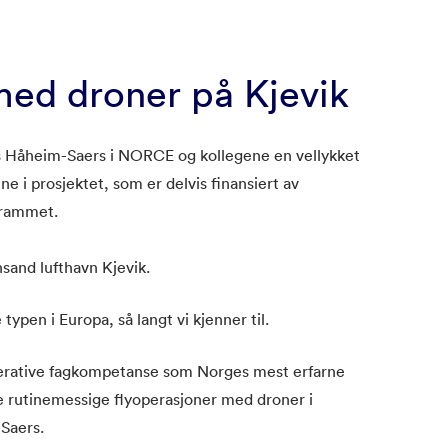
med droner på Kjevik
ls Håheim-Saers i NORCE og kollegene en vellykket
 i prosjektet, som er delvis finansiert av
grammet.
sand lufthavn Kjevik.
typen i Europa, så langt vi kjenner til.
erative fagkompetanse som Norges mest erfarne
e rutinemessige flyoperasjoner med droner i
-Saers.