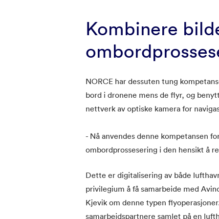
Kombinere bild
ombordprosses
NORCE har dessuten tung kompetanse 
bord i dronene mens de flyr, og benyt
nettverk av optiske kamera for naviga
- Nå anvendes denne kompetansen for
ombordprossesering i den hensikt å rea
Dette er digitalisering av både lufthavn
privilegium å få samarbeide med Avinor
Kjevik om denne typen flyoperasjoner
samarbeidspartnere samlet på en lufth