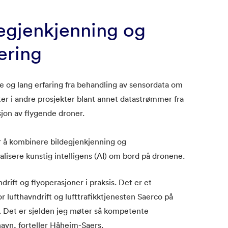
egjenkjenning og
ering
og lang erfaring fra behandling av sensordata om
ter i andre prosjekter blant annet datastrømmer fra
sjon av flygende droner.
 å kombinere bildegjenkjenning og
lisere kunstig intelligens (AI) om bord på dronene.
drift og flyoperasjoner i praksis. Det er et
 lufthavndrift og lufttrafikktjenesten Saerco på
. Det er sjelden jeg møter så kompetente
avn, forteller Håheim-Saers.