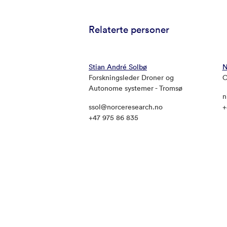
Relaterte personer
Stian André Solbø
N
Forskningsleder Droner og
O
Autonome systemer - Tromsø
n
ssol@norceresearch.no
+
+47 975 86 835