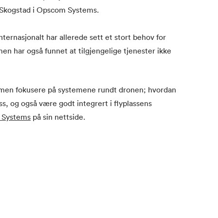
r Skogstad i Opscom Systems.
ternasjonalt har allerede sett et stort behov for
n har også funnet at tilgjengelige tjenester ikke
r, men fokusere på systemene rundt dronen; hvordan
ss, og også være godt integrert i flyplassens
 Systems
på sin nettside.