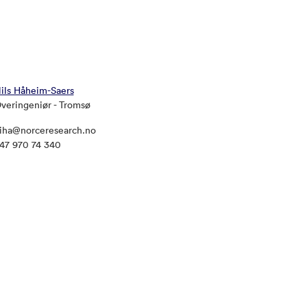
ils Håheim-Saers
veringeniør - Tromsø
iha@norceresearch.no
47 970 74 340