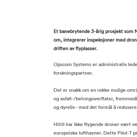
Et banebrytende 3-årig prosjekt so
om, integrerer inspeksjoner med dron
driften av flyplasser.
Opscom Systems er administrativ lede
forskningspartner.
Det er snakk om en rekke mulige områd
og asfalt-/betongoverflater, fremmed
og dyreliv - med det formål å redusere 
Hittil har ikke flygende droner vært v
europeiske lufthavner. Dette Pilot-T p