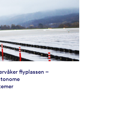
rvåker flyplassen –
autonome
temer