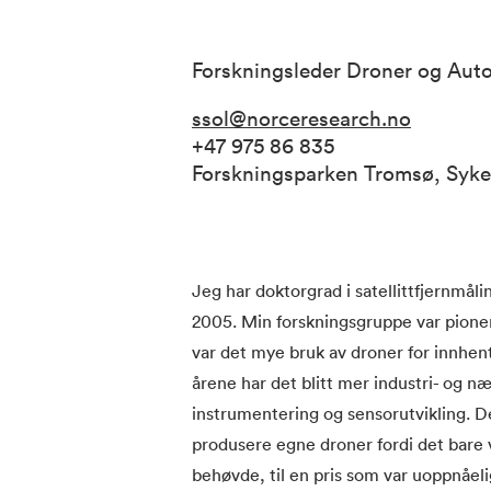
Forskningsleder Droner og Au
ssol@norceresearch.no
+47 975 86 835
Forskningsparken Tromsø, Syk
Jeg har doktorgrad i satellittfjernmål
2005. Min forskningsgruppe var pione
var det mye bruk av droner for innhent
årene har det blitt mer industri- og n
instrumentering og sensorutvikling. De
produsere egne droner fordi det bare 
behøvde, til en pris som var uoppnåelig