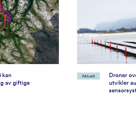
i kan
Droner ove
Aktuelt
g av giftige
utvikler 
sensorsys