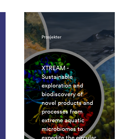
Prosjekter
XTREAM -
Sustainable
exploration and
biodiscovery of
novel products and
processes from
extreme aquatic
microbiomes to
expedite the circular