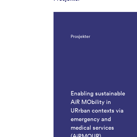
Prosjekter
Enabling sustainable
AiR MObility in
URrban contexts via
emergency and
medical services
(AiRMOUR)