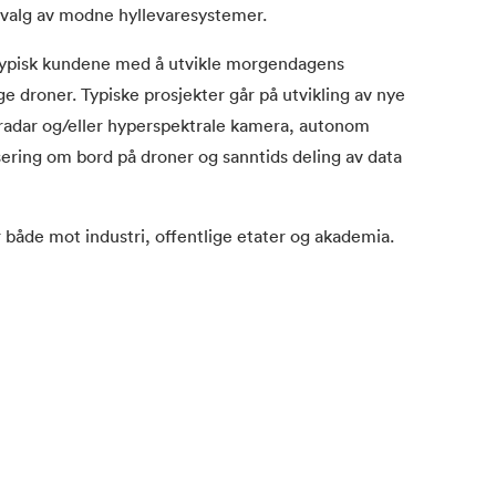
valg av modne hyllevaresystemer.
i typisk kundene med å utvikle morgendagens
ge droner. Typiske prosjekter går på utvikling av nye
 radar og/eller hyperspektrale kamera, autonom
sering om bord på droner og sanntids deling av data
 både mot industri, offentlige etater og akademia.