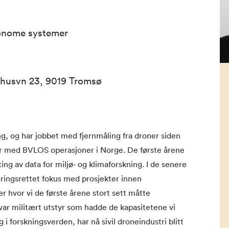
tonome systemer
ehusvn 23, 9019 Tromsø
ing, og har jobbet med fjernmåling fra droner siden
r med BVLOS operasjoner i Norge. De første årene
ing av data for miljø- og klimaforskning. I de senere
æringsrettet fokus med prosjekter innen
r hvor vi de første årene stort sett måtte
var militært utstyr som hadde de kapasitetene vi
 i forskningsverden, har nå sivil droneindustri blitt