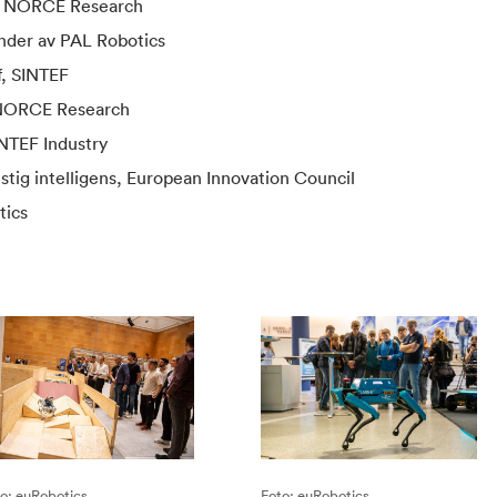
 i NORCE Research
nder av PAL Robotics
f, SINTEF
, NORCE Research
INTEF Industry
stig intelligens, European Innovation Council
tics
o: euRobotics
Foto: euRobotics