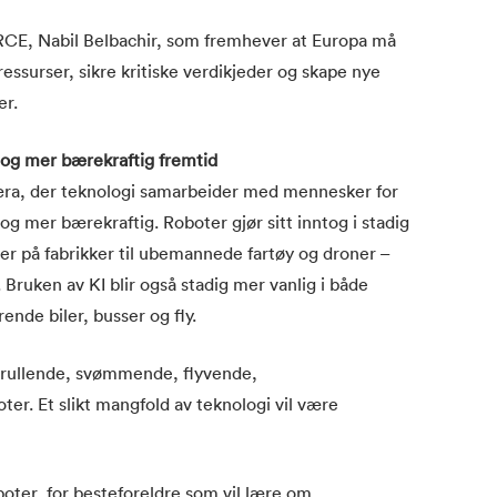
ORCE, Nabil Belbachir, som fremhever at Europa må
 ressurser, sikre kritiske verdikjeder og skape nye
er.
 og mer bærekraftig fremtid
æra, der teknologi samarbeider med mennesker for
g mer bærekraftig. Roboter gjør sitt inntog i stadig
er på fabrikker til ubemannede fartøy og droner –
. Bruken av KI blir også stadig mer vanlig i både
ende biler, busser og fly.
, rullende, svømmende, flyvende,
er. Et slikt mangfold av teknologi vil være
boter, for besteforeldre som vil lære om