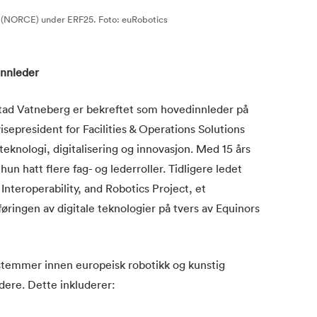
ir (NORCE) under ERF25. Foto: euRobotics
innleder
tad Vatneberg er bekreftet som hovedinnleder på
isepresident for Facilities & Operations Solutions
eknologi, digitalisering og innovasjon. Med 15 års
 hun hatt flere fag- og lederroller. Tidligere ledet
nteroperability, and Robotics Project, et
øringen av digitale teknologier på tvers av Equinors
e stemmer innen europeisk robotikk og kunstig
dere. Dette inkluderer: