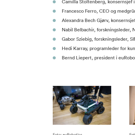
Camilla Stoltenberg, konsernsjef
Francesco Ferro, CEO og medgrü
Alexandra Bech Gjørv, konsernsje
Nabil Belbachir, forskningsleder
Gabor Sziebig, forskningsleder, S
Hedi Karray, programleder for kun
Bernd Liepert, president i euRobo
Foto: euRobotics
Fot