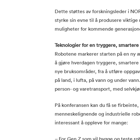
Dette støttes av forskningsleder i N
styrke sin evne til å produsere viktige
muligheter for kommende generasjon
Teknologier for en tryggere, smartere
Robotene markerer starten på en ny 
å gjøre hverdagen tryggere, smartere o
nye bruksområder, fra å utføre oppgav
på land, i lufta, på vann og under vann
person- og varetransport, med selvkjør
På konferansen kan du få se firbeinte
menneskelignende og industrielle robot
interessant å oppleve for mange:
– For Gen Z som vil bygge og teste ro