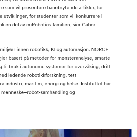
e som vil presentere banebrytende artikler, for
e utviklinger, for studenter som vil konkurrere i
bli en del av euRobotics-familien, sier Gabor
miljøer innen robotikk, KI og automasjon. NORCE
ier basert på metoder for mønsteranalyse, smarte
g til bruk i autonome systemer for overvåking, drift
med ledende robotikkforskning, tett
a industri, maritim, energi og helse. Instituttet har
i, menneske–robot-samhandling og