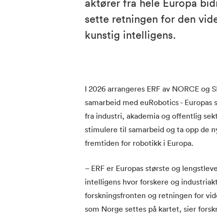
aktører fra hele Europa bid
sette retningen for den vid
kunstig intelligens.
I 2026 arrangeres ERF av NORCE og SIN
samarbeid med euRobotics - Europas st
fra industri, akademia og offentlig se
stimulere til samarbeid og ta opp de
fremtiden for robotikk i Europa.
– ERF er Europas største og lengstlev
intelligens hvor forskere og industri
forskningsfronten og retningen for vide
som Norge settes på kartet, sier forsk