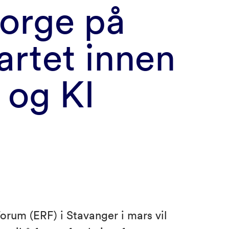
Norge på
artet innen
 og KI
rum (ERF) i Stavanger i mars vil