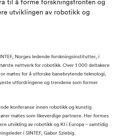
ra til å forme forskningsfronten og
ere utviklingen av robotikk og
TEF, Norges ledende forskningsinstitutter, i
ørste nettverk for robotikk. Over 1 000 deltakere
ktor møtes for å utforske banebrytende teknologi,
 nyeste utfordringene og trendene som former
ende konferanse innen robotikk og kunstig
aktører møtes som likeverdige partnere. Her formes
re utvikling av robotikk og KI i Europa – samtidig
ningsleder i SINTEF, Gabor Sziebig.