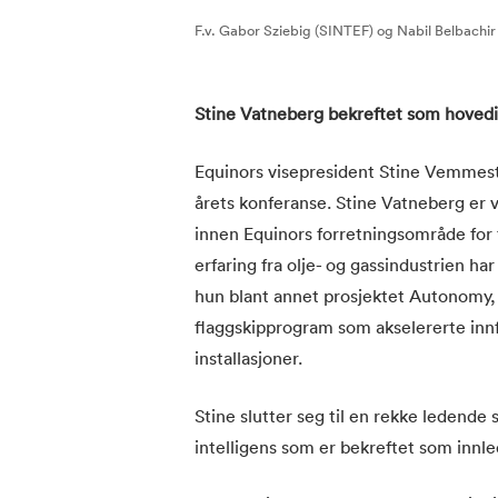
F.v. Gabor Sziebig (SINTEF) og Nabil Belbach
Stine Vatneberg bekreftet som hoved
Equinors visepresident Stine Vemmes
årets konferanse. Stine Vatneberg er v
innen Equinors forretningsområde for t
erfaring fra olje- og gassindustrien har
hun blant annet prosjektet Autonomy, I
flaggskipprogram som akselererte innf
installasjoner.
Stine slutter seg til en rekke ledend
intelligens som er bekreftet som innle