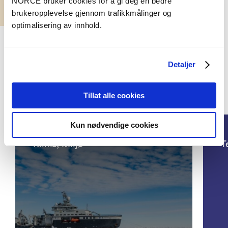
NORCE bruker cookies for å gi deg en bedre
brukeropplevelse gjennom trafikkmålinger og
optimalisering av innhold.
Detaljer
Tillat alle cookies
Prosjekter
Kun nødvendige cookies
Klima, Miljø
T