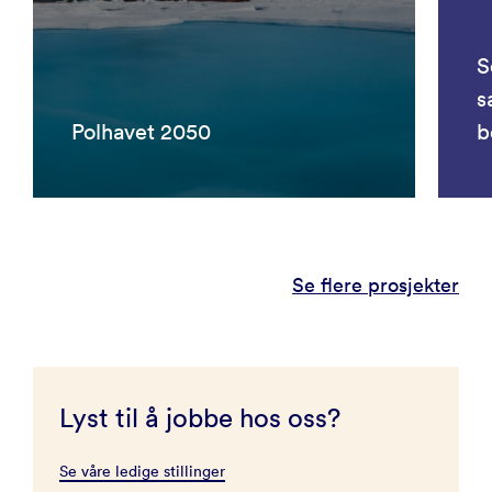
S
s
Polhavet 2050
b
Se flere prosjekter
Lyst til å jobbe hos oss?
Se våre ledige stillinger