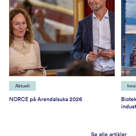
Aktuelt
Inns
NORCE på Arendalsuka 2026
Biote
indust
Se alle artikler