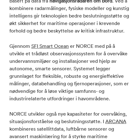
basert på data fra
navigasjonsradaren om bord
. Ved å
kombinere radarmålinger, fysiske modeller og kunstig
intelligens gir teknologien bedre beslutningsstøtte og
økt sikkerhet for maritime operasjoner i krevende
forhold og bedre beskyttelse av kritisk infrastruktur.
Gjennom
SFI Smart Ocean
er NORCE med på å
utvikle et trådløst observasjonssystem for å overvåke
undervannsmiljøer og installasjoner ved hjelp av
autonome, smarte sensorer. Systemet legger
grunnlaget for fleksible, robuste og energieffektive
målinger, databehandling og fjernoperasjoner, som er
nødvendige for å løse viktige samfunns- og
industrirelaterte utfordringer i havområdene.
NORCE utvikler også nye kapasiteter for overvåking,
situasjonsforståelse og beslutningsstøtte. I
ARCANA
kombineres satellittdata, luftbårne sensorer og
avansert maskinlæring for å styrke maritime