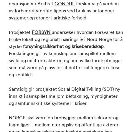
operasjoner i Arktis. I
GONDUL
forsker vi på verdien
av forbedret værintelligens ved bruk av autonome
systemer og droner i arktiske forhold.
Prosjektet
FORSYN
undersøker hvordan Forsvaret kan
bruke lokalt og regionalt næringsliv i Nord‑Norge for å
styrke
forsyningssikkerhet og kriseberedskap
.
Forskningen gir ny kunnskap om samspillet mellom
sivile og militære aktører, og om hvilke forutsetninger
som må være på plass for at dette skal fungere i krise
og konflikt.
Samtidig gir prosjektet
Sosial Digital Tvilling (SDT)
ny
innsikt i samspillet mellom befolkning, myndigheter
og samfunnskritiske systemer i kriser.
NORCE skal være en brobygger mellom sektorer og
fagmiljøer – mellom næringsliv og offentlige aktører,
og en kunnskapsaktør som beslutningstakere kan