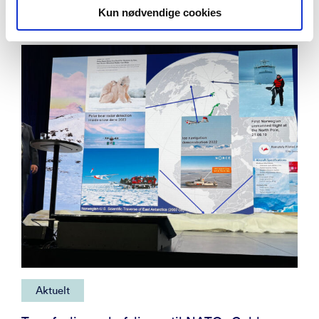
GONDUL – værintelligens for autonome systemer
Kun nødvendige cookies
Aktuelt
Se alle artikler
og droner
Sosial Digital Tvilling for beredskap
Forsyningssikkerhet og kriseberedskap
Aktuelt