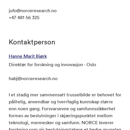
jufo@norceresearch.no
+47 481 56 325
Kontaktperson
Hanne Marit Bjørk
Direktør for forskning og innovasjon - Oslo
habj@norceresearch.no
I et stadig mer sammensatt trusselbilde er behovet for
pålitelig, anvendbar og tverrfaglig kunnskap større
enn noen gang. Forsvarsevne og samfunnssikkerhet
formes av beslutninger i skjæringspunktet mellom
teknologi, mennesker og samfunn. NORCE leverer
forskning som gir beslutningstakere et bedre grunnlag