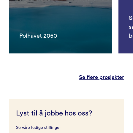
S
s
Polhavet 2050
b
Se flere prosjekter
Lyst til å jobbe hos oss?
Se våre ledige stillinger