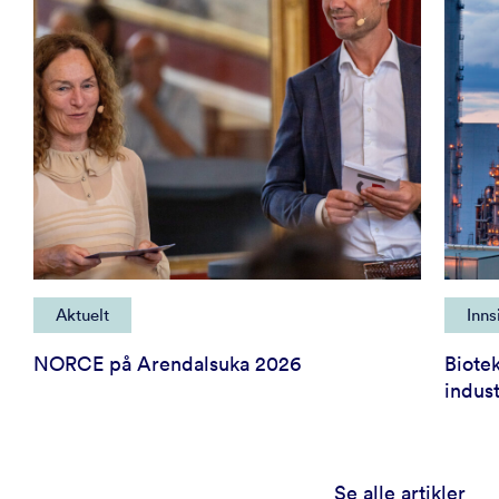
Aktuelt
Inns
NORCE på Arendalsuka 2026
Biote
indust
Se alle artikler