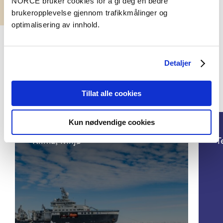
NORCE bruker cookies for å gi deg en bedre
brukeropplevelse gjennom trafikkmålinger og
optimalisering av innhold.
Detaljer
Tillat alle cookies
Prosjekter
Kun nødvendige cookies
Klima, Miljø
T