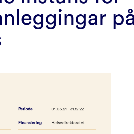
nnleggingar p
s
Periode
01.05.21 - 31.12.22
Finansiering
Helsedirektoratet