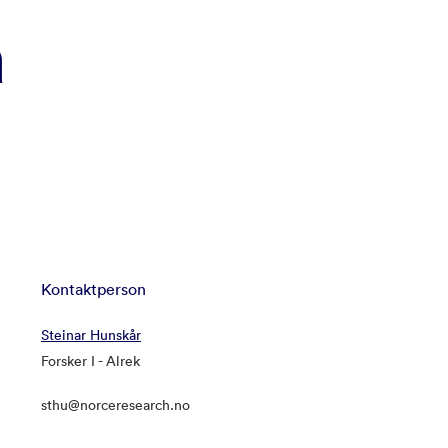
å
Kontaktperson
Steinar Hunskår
Forsker I - Alrek
sthu@norceresearch.no