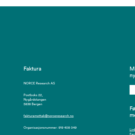
Faktura
M
ny
NORCE Research AS
Postboks 22,
Nygårdstangen
5838 Bergen
Fø
m
fakturamottak@norceresearch.no
Organisasjonsnummer: 919 408 049
Lin
Fa