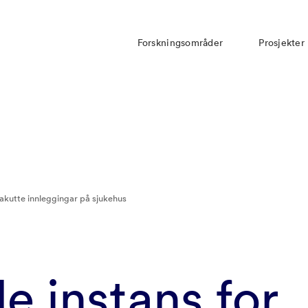
Forskningsområder
Prosjekter
r akutte innleggingar på sjukehus
de instans for