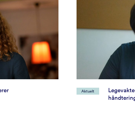
rer
Legevakten
Aktuelt
håndterin