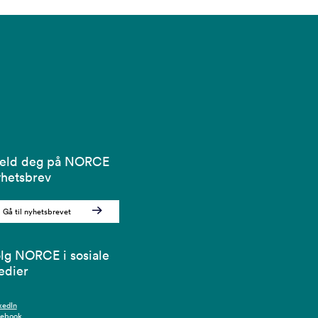
eld deg på NORCE
hetsbrev
Gå til nyhetsbrevet
lg NORCE i sosiale
edier
kedIn
cebook