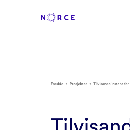
Forside
<
Prosjekter
<
Tilvisande instans fo
Tilvisan