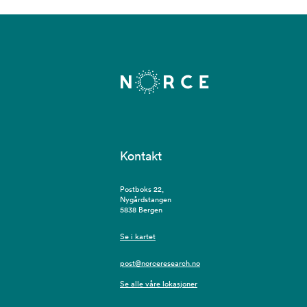
Kontakt
Postboks 22,
Nygårdstangen
5838 Bergen
Se i kartet
post@norceresearch.no
Se alle våre lokasjoner