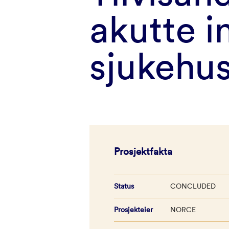
akutte i
sjukehu
Prosjektfakta
Status
CONCLUDED
Prosjekteier
NORCE