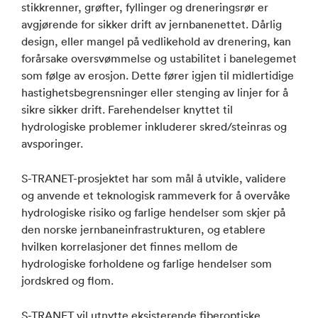
stikkrenner, grøfter, fyllinger og dreneringsrør er
avgjørende for sikker drift av jernbanenettet. Dårlig
design, eller mangel på vedlikehold av drenering, kan
forårsake oversvømmelse og ustabilitet i banelegemet
som følge av erosjon. Dette fører igjen til midlertidige
hastighetsbegrensninger eller stenging av linjer for å
sikre sikker drift. Farehendelser knyttet til
hydrologiske problemer inkluderer skred/steinras og
avsporinger.
S-TRANET-prosjektet har som mål å utvikle, validere
og anvende et teknologisk rammeverk for å overvåke
hydrologiske risiko og farlige hendelser som skjer på
den norske jernbaneinfrastrukturen, og etablere
hvilken korrelasjoner det finnes mellom de
hydrologiske forholdene og farlige hendelser som
jordskred og flom.
S-TRANET vil utnytte eksisterende fiberoptiske