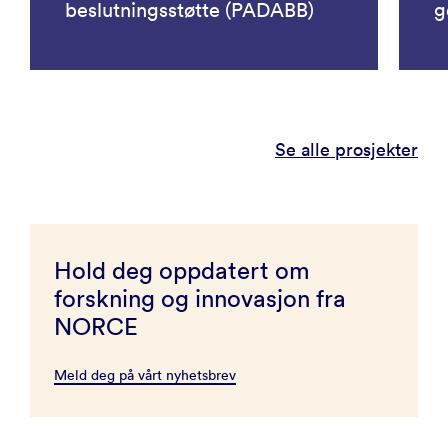
beslutningsstøtte (PADABB)
g
Se alle prosjekter
Hold deg oppdatert om
forskning og innovasjon fra
NORCE
Meld deg på vårt nyhetsbrev