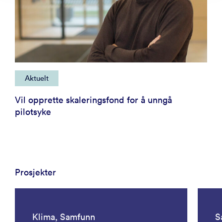
Aktuelt
Vil opprette skaleringsfond for å unngå
pilotsyke
Prosjekter
Klima, Samfunn
S