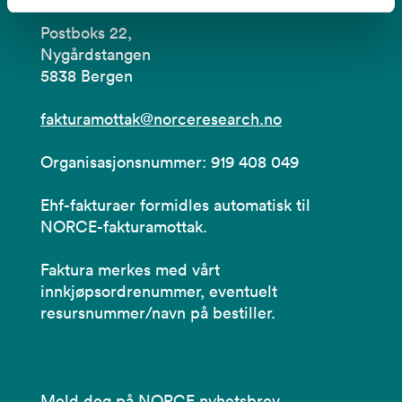
Postboks 22,
Nygårdstangen
5838 Bergen
fakturamottak@norceresearch.no
Organisasjonsnummer: 919 408 049
Ehf-fakturaer formidles automatisk til
NORCE-fakturamottak.
Faktura merkes med vårt
innkjøpsordrenummer, eventuelt
resursnummer/navn på bestiller.
Meld deg på NORCE nyhetsbrev