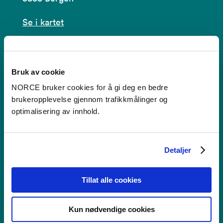
Se i kartet
post@norceresearch.no
Se alle våre lokasjoner
Bruk av cookie
NORCE bruker cookies for å gi deg en bedre
Tilgjengelighetserklæring
brukeropplevelse gjennom trafikkmålinger og
optimalisering av innhold.
Bruk av informasjonskapsler
Personvern i NORCE
Detaljer
Tillat alle cookies
Faktura
Kun nødvendige cookies
NORCE Research AS