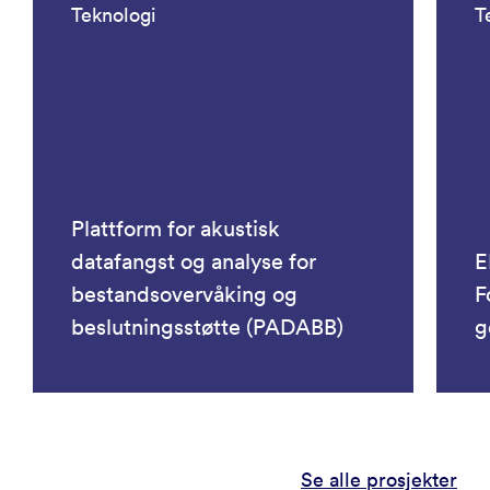
Teknologi
T
Plattform for akustisk
datafangst og analyse for
E
bestandsovervåking og
F
beslutningsstøtte (PADABB)
g
Se alle prosjekter