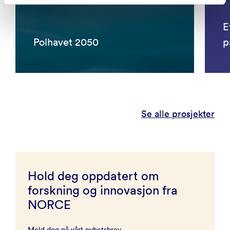
E
Polhavet 2050
p
Se alle prosjekter
Hold deg oppdatert om
forskning og innovasjon fra
NORCE
Meld deg på vårt nyhetsbrev