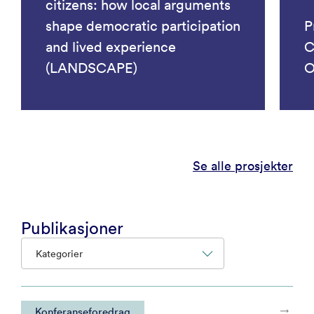
citizens: how local arguments
shape democratic participation
P
and lived experience
C
(LANDSCAPE)
O
Se alle prosjekter
Publikasjoner
Kategorier
Konferanseforedrag