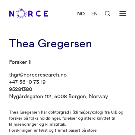
NO
EN
|
Thea Gregersen
Forsker II
thgr@norceresearch.no
+47 56 10 73 19
95281380
Nygårdsgaten 112, 5008 Bergen, Norway
Thea Gregersen har doktorgrad i (klima)psykologi fra UiB og
forsker på folks holdninger, følelser og atferd knyttet til
klimaendringer og klimatiltak.
Forskningen er først og fremst basert på store