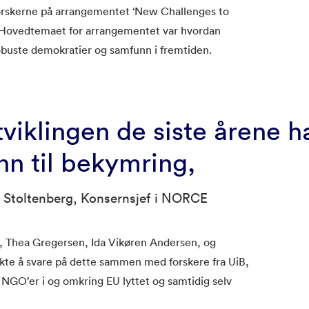
forskerne på arrangementet ‘New Challenges to
. Hovedtemaet for arrangementet var hvordan
robuste demokratier og samfunn i fremtiden.
tviklingen de siste årene ha
nn til bekymring,
 Stoltenberg, Konsernsjef i NORCE
 Thea Gregersen, Ida Vikøren Andersen, og
te å svare på dette sammen med forskere fra UiB,
NGO’er i og omkring EU lyttet og samtidig selv