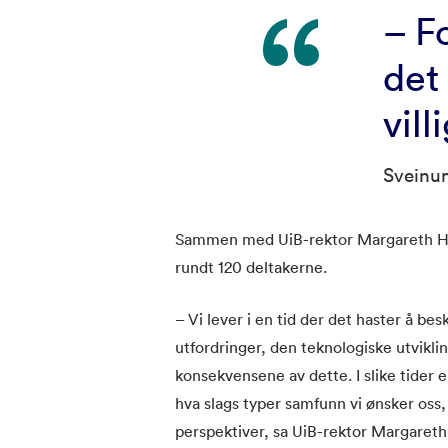
– F
det
vill
Sveinu
Sammen med UiB-rektor Margareth Hag
rundt 120 deltakerne.
– Vi lever i en tid der det haster å be
utfordringer, den teknologiske utviklin
konsekvensene av dette. I slike tider e
hva slags typer samfunn vi ønsker oss,
perspektiver, sa UiB-rektor Margaret