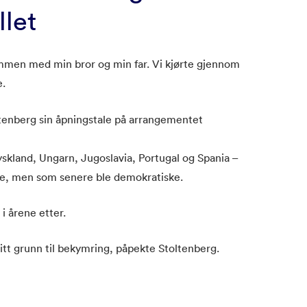
llet
ammen med min bror og min far. Vi kjørte gjennom
e.
ltenberg sin åpningstale på arrangementet
skland, Ungarn, Jugoslavia, Portugal og Spania –
ske, men som senere ble demokratiske.
i årene etter.
itt grunn til bekymring, påpekte Stoltenberg.