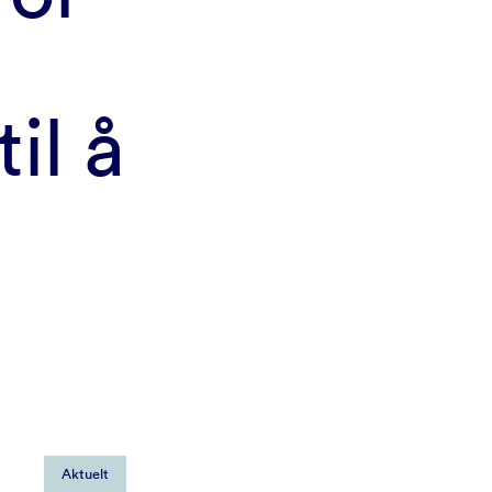
il å
Aktuelt