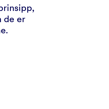
prinsipp,
 de er
ne.