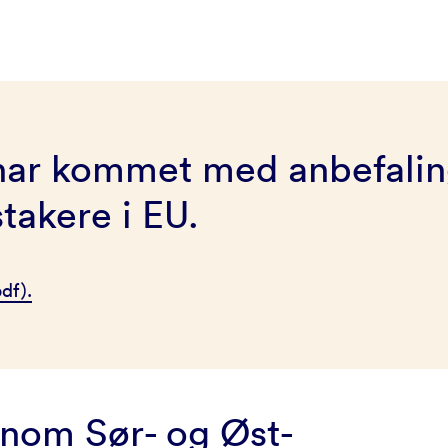
har kommet med anbefaling
takere i EU.
df).
nnom Sør- og Øst-