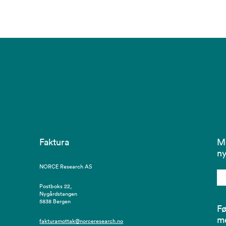
Faktura
M
ny
NORCE Research AS
Postboks 22,
Nygårdstangen
5838 Bergen
Fø
m
fakturamottak@norceresearch.no