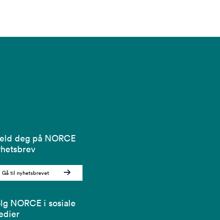
eld deg på NORCE
hetsbrev
Gå til nyhetsbrevet
lg NORCE i sosiale
edier