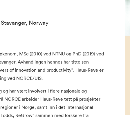
1 Stavanger, Norway
søkonom, MSc (2010) ved NTNU og PhD (2019) ved
avanger. Avhandlingen hennes har tittelsen
vers of innovation and productivity". Haus-Reve er
kning ved NORCE/UIS.
 og har vært involvert i flere nasjonale og
. På NORCE arbeider Haus-Reve tett på prosjekter
 regioner i Norge, samt inn i det internasjonal
all odds, ReGrow" sammen med forskere fra