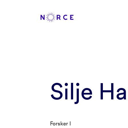
Silje H
Forsker I