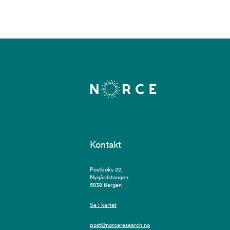
Kontakt
Postboks 22,
Nygårdstangen
5838 Bergen
Se i kartet
post@norceresearch.no