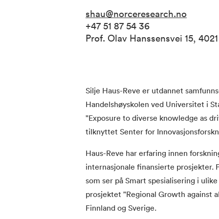
shau@norceresearch.no
+47 51 87 54 36
Prof. Olav Hanssensvei 15, 402
Silje Haus-Reve er utdannet samfunn
Handelshøyskolen ved Universitet i St
"Exposure to diverse knowledge as dri
tilknyttet Senter for Innovasjonsfors
Haus-Reve har erfaring innen forskning
internasjonale finansierte prosjekter
som ser på Smart spesialisering i ulike
prosjektet "Regional Growth against 
Finnland og Sverige.