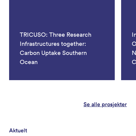
TRICUSO: Three Research
I
Infrastructures together:
O
Carbon Uptake Southern
N
Ocean
C
Se alle prosjekter
Aktuelt