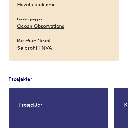
Havets biokjemi
Forskergrupper
Ocean Observations
Mer info om Richard
Se profil i NVA
Prosjekter
Prosjekter
K