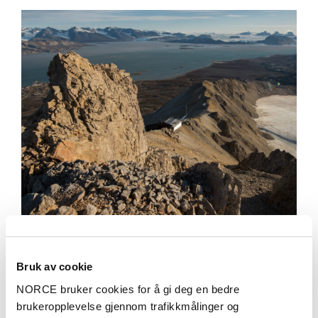
Aktuelt
Bruk av cookie
For å forstå klimaendringene må du se på
NORCE bruker cookies for å gi deg en bedre
Svalbard
brukeropplevelse gjennom trafikkmålinger og