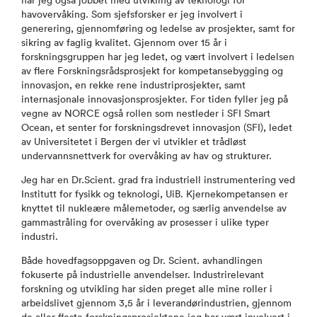
har jeg også jobbet med utvikling av teknologi for
havovervåking. Som sjefsforsker er jeg involvert i
generering, gjennomføring og ledelse av prosjekter, samt for
sikring av faglig kvalitet. Gjennom over 15 år i
forskningsgruppen har jeg ledet, og vært involvert i ledelsen
av flere Forskningsrådsprosjekt for kompetansebygging og
innovasjon, en rekke rene industriprosjekter, samt
internasjonale innovasjonsprosjekter. For tiden fyller jeg på
vegne av NORCE også rollen som nestleder i SFI Smart
Ocean, et senter for forskningsdrevet innovasjon (SFI), ledet
av Universitetet i Bergen der vi utvikler et trådløst
undervannsnettverk for overvåking av hav og strukturer.
Jeg har en Dr.Scient. grad fra industriell instrumentering ved
Institutt for fysikk og teknologi, UiB. Kjernekompetansen er
knyttet til nukleære målemetoder, og særlig anvendelse av
gammastråling for overvåking av prosesser i ulike typer
industri.
Både hovedfagsoppgaven og Dr. Scient. avhandlingen
fokuserte på industrielle anvendelser. Industrirelevant
forskning og utvikling har siden preget alle mine roller i
arbeidslivet gjennom 3,5 år i leverandørindustrien, gjennom