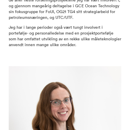
de aller fleste forskningsprosjektene jeg har vært involvert i,
og gjennom mangeårig deltagelse i GCE Ocean Technology
sin fokusgruppe for FoUI, OG21 TG4 sitt strategiarbeid for
petroleumsnæringen, og UTC/UTF.
Jeg har i lange perioder også vært tungt involvert i
portefølje- og personalledelse med en prosjektportefølje
som har omfattet utvikling av en rekke ulike måleteknologier
anvendt innen mange ulike områder.