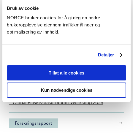
Bruk av cookie
Se alle prosjekter
NORCE bruker cookies for å gi deg en bedre
brukeropplevelse gjennom trafikkmålinger og
optimalisering av innhold.
Publikasjoner
Kategorier
Detaljer
Tillat alle cookies
Konferanseforedrag
Custody transfer of hydrogen: Design of fiscal flow
Kun nødvendige cookies
metering stations
– Global Flow Measurement Workshop 2025
Forskningsrapport