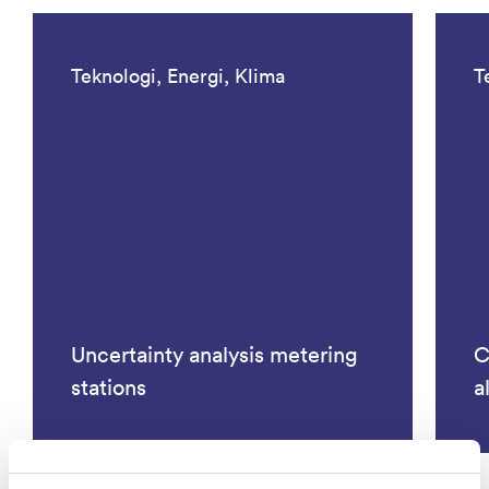
Teknologi, Energi, Klima
T
Uncertainty analysis metering
C
stations
a