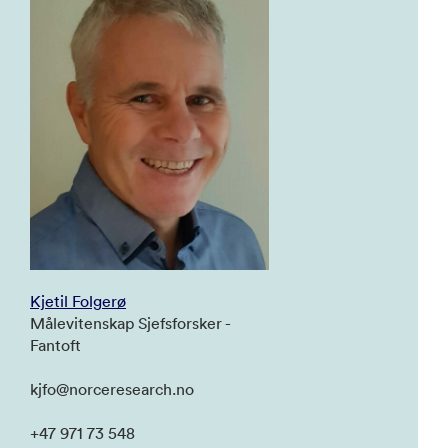
Kjetil Folgerø
Målevitenskap Sjefsforsker -
Fantoft
kjfo@norceresearch.no
+47 971 73 548