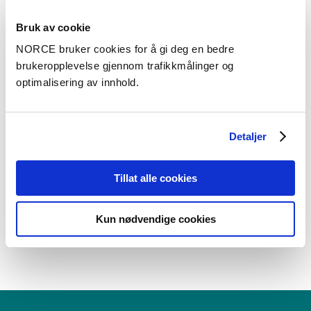
Bruk av cookie
Relevante testsentre og
NORCE bruker cookies for å gi deg en bedre
laboratorier
brukeropplevelse gjennom trafikkmålinger og
optimalisering av innhold.
Detaljer
Tillat alle cookies
NORCE Flerfaserigg
Kun nødvendige cookies