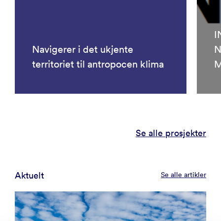
I
Navigerer i det ukjente
N
territoriet til antropocen klima
M
Se alle prosjekter
Aktuelt
Se alle artikler