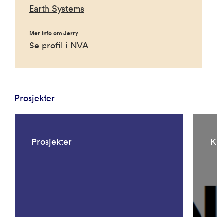
Earth Systems
Mer info om Jerry
Se profil i NVA
Prosjekter
Prosjekter
K