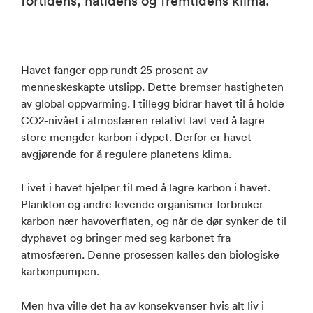
fortidens, nåtidens og fremtidens klima.
Havet fanger opp rundt 25 prosent av
menneskeskapte utslipp. Dette bremser hastigheten
av global oppvarming. I tillegg bidrar havet til å holde
CO2-nivået i atmosfæren relativt lavt ved å lagre
store mengder karbon i dypet. Derfor er havet
avgjørende for å regulere planetens klima.
Livet i havet hjelper til med å lagre karbon i havet.
Plankton og andre levende organismer forbruker
karbon nær havoverflaten, og når de dør synker de til
dyphavet og bringer med seg karbonet fra
atmosfæren. Denne prosessen kalles den biologiske
karbonpumpen.
Men hva ville det ha av konsekvenser hvis alt liv i