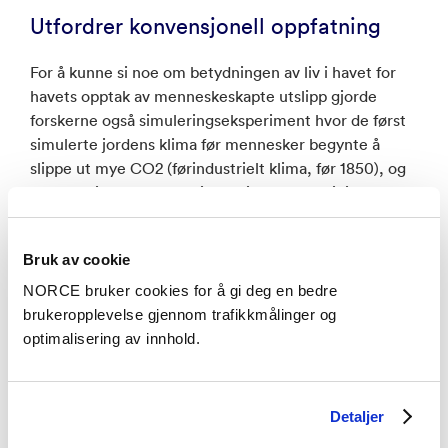
Utfordrer konvensjonell oppfatning
For å kunne si noe om betydningen av liv i havet for
havets opptak av menneskeskapte utslipp gjorde
forskerne også simuleringseksperiment hvor de først
simulerte jordens klima før mennesker begynte å
slippe ut mye CO2 (førindustrielt klima, før 1850), og
sammenliknet med en simulering av fremtidige
utslipp. Dette ble gjort både med og uten liv i havet.
Bruk av cookie
–
I alle tilfeller vil mye mer CO2 bli værende i
atmosfæren hvis alt liv i havet ble fjernet. Dette
NORCE bruker cookies for å gi deg en bedre
skyldes at uten levende organismer som forbruker
brukeropplevelse gjennom trafikkmålinger og
karbon ved havoverflaten, er karboninnholdet ved
optimalisering av innhold.
havoverflaten mye høyere. Dette begrenser havets
evne til å absorbere mer CO2, forklarer Jerry Tjiputra
.
Detaljer
–
Våre resultater utfordrer derfor paradigmet om at