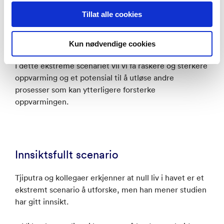
havets karbonopptak hovedsakelig drives av fysiske og
Tillat alle cookies
kjemiske prosesser, snarere enn biologiske. Et hav
uten liv ville svekke dets evne til å absorbere
karbonutslipp, mener Damien Couespel.
Kun nødvendige cookies
I dette ekstreme scenariet vil vi få raskere og sterkere
oppvarming og et potensial til å utløse andre
prosesser som kan ytterligere forsterke
oppvarmingen.
Innsiktsfullt scenario
Tjiputra og kollegaer erkjenner at null liv i havet er et
ekstremt scenario å utforske, men han mener studien
har gitt innsikt.