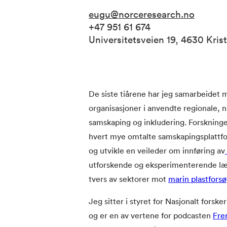
eugu@norceresearch.no
+47 951 61 674
Universitetsveien 19, 4630 Kri
De siste tiårene har jeg samarbeidet m
organisasjoner i anvendte regionale, 
samskaping og inkludering. Forskningen 
hvert mye omtalte samskapingsplatt
og utvikle en veileder om innføring av
utforskende og eksperimenterende lær
tvers av sektorer mot
marin plastforsø
Jeg sitter i styret for Nasjonalt forske
og er en av vertene for podcasten
Fre