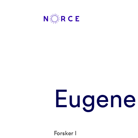
Eugene
Forsker I