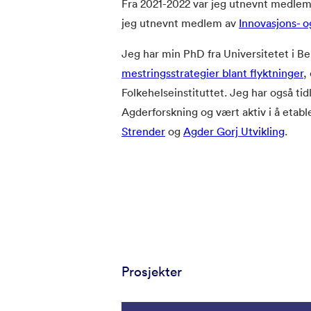
Fra 2021-2022 var jeg utnevnt medle
jeg utnevnt medlem av
Innovasjons- 
Jeg har min PhD fra Universitetet i 
mestringsstrategier blant flyktninger
,
Folkehelseinstituttet. Jeg har også tid
Agderforskning og vært aktiv i å etable
Strender
og
Agder Gorj Utvikling
.
Prosjekter