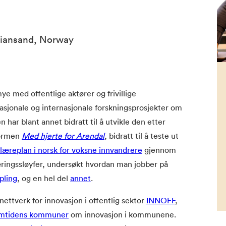
stiansand, Norway
ye med offentlige aktører og frivillige
nasjonale og internasjonale forskningsprosjekter om
har blant annet bidratt til å utvikle den etter
formen
Med hjerte for Arendal
, bidratt til å teste ut
læreplan i norsk for voksne innvandrere
gjennom
ingssløyfer, undersøkt hvordan man jobber på
pling
, og en hel del
annet
.
rnettverk for innovasjon i offentlig sektor
INNOFF
,
mtidens kommuner
om innovasjon i kommunene.