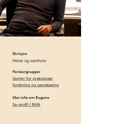
Divisjon
Helse og samfunn
Forskergrupper
Senter for praksisnær
forskning og samskaping
Mer info om Eugene
Se profil i NVA