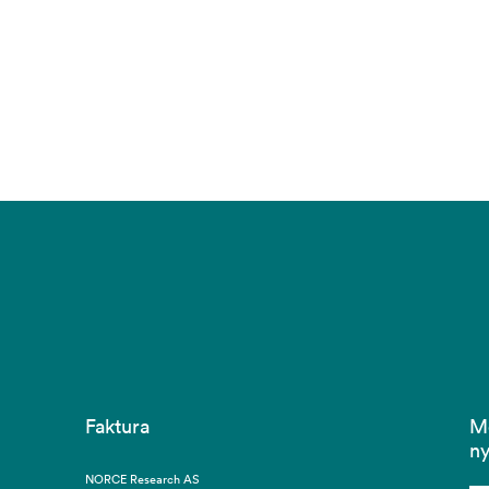
Faktura
M
ny
NORCE Research AS