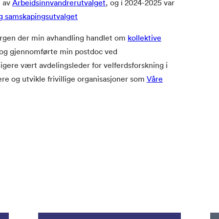
m av
Arbeidsinnvandrerutvalget
, og i 2024-2025 var
og samskapingsutvalget
Bergen der min avhandling handlet om
kollektive
 og gjennomførte min postdoc ved
ligere vært avdelingsleder for velferdsforskning i
re og utvikle frivillige organisasjoner som
Våre