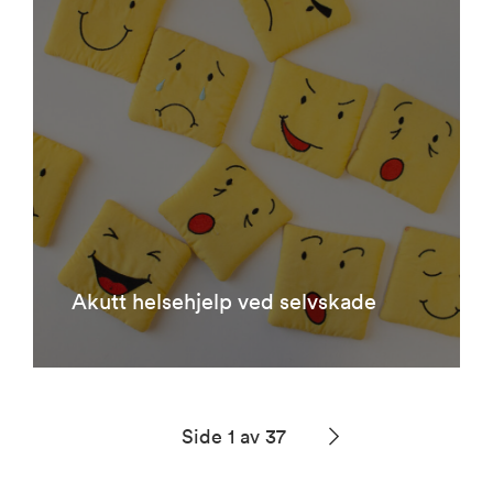
Akutt helsehjelp ved selvskade
Side 1 av 37