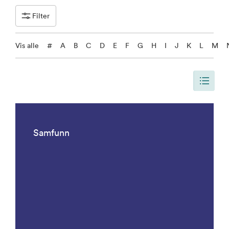
Filter
Vis alle
#
A
B
C
D
E
F
G
H
I
J
K
L
M
Siden er oppdatert, slik at siden viser alle resultater. Det er 1092 result
Samfunn