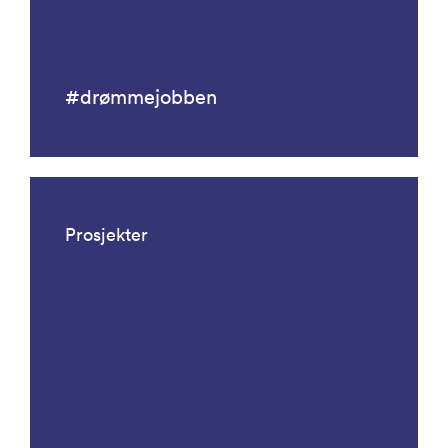
#drømmejobben
Prosjekter