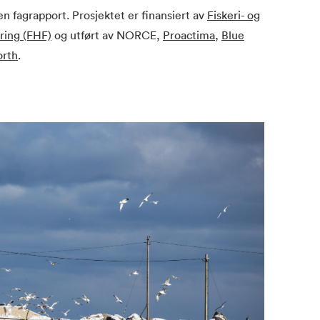
t en fagrapport. Prosjektet er finansiert av
Fiskeri- og
ring (FHF)
og utført av NORCE,
Proactima
,
Blue
orth
.