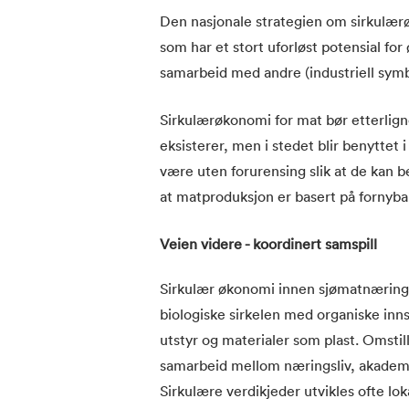
Den nasjonale strategien om sirkulærøk
som har et stort uforløst potensial for 
samarbeid med andre (industriell symbi
Sirkulærøkonomi for mat bør etterlign
eksisterer, men i stedet blir benyttet 
være uten forurensing slik at de kan b
at matproduksjon er basert på fornyba
Veien videre - koordinert samspill
Sirkulær økonomi innen sjømatnæringe
biologiske sirkelen med organiske inn
utstyr og materialer som plast. Omstill
samarbeid mellom næringsliv, akademia
Sirkulære verdikjeder utvikles ofte loka