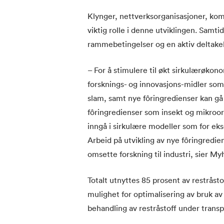
Klynger, nettverksorganisasjoner, ko
viktig rolle i denne utviklingen. Samti
rammebetingelser og en aktiv deltakels
– For å stimulere til økt sirkulærøkon
forsknings- og innovasjons-midler som b
slam, samt nye fôringredienser kan gå s
fôringredienser som insekt og mikroo
inngå i sirkulære modeller som for eks
Arbeid på utvikling av nye fôringredien
omsette forskning til industri, sier Myh
Totalt utnyttes 85 prosent av restråsto
mulighet for optimalisering av bruk av 
behandling av restråstoff under transp