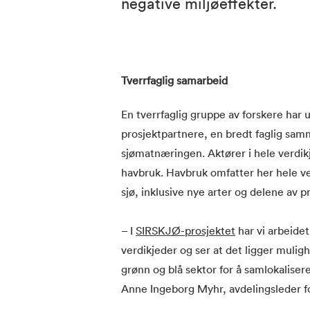
negative miljøeffekter.
Tverrfaglig samarbeid
En tverrfaglig gruppe av forskere har
prosjektpartnere, en bredt faglig sam
sjømatnæringen. Aktører i hele verdikj
havbruk. Havbruk omfatter her hele ve
sjø, inklusive nye arter og delene av 
– I
SIRSKJØ-prosjektet
har vi arbeide
verdikjeder og ser at det ligger mulig
grønn og blå sektor for å samlokaliser
Anne Ingeborg Myhr, avdelingsleder f