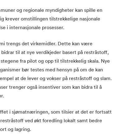
mmuner og regionale myndigheter kan spille en
dig krever omstillingen tilstrekkelige nasjonale
e i internasjonale prosesser.
omi trengs det virkemidler. Dette kan være
idrar til at nye verdikjeder basert på restråstoff,
tegene fra pilot og opp til tilstrekkelig skala. Nye
rganismer bør testes med hensyn på om de kan
empel at de lever og vokser på restråstoff og slam.
ser trenger også insentiver som kan bidra til å
r.
ffet i sjømatnæringen, som tilsier at det er fortsatt
restråstoff ved økt foredling lokalt samt bedre
ort og lagring.