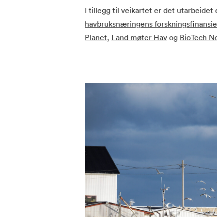
I tillegg til veikartet er det utarbeide
havbruksnæringens forskningsfinansie
Planet
,
Land møter Hav
og
BioTech N