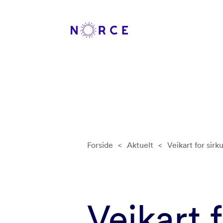
Forside
<
Aktuelt
<
Veikart for sir
Veikart 