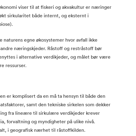
onomi viser til at fiskeri og akvakultur er næringer
økt sirkularitet både internt, og eksternt i
ose). ​
e naturens egne økosystemer hvor avfall ikke
i andre næringskjeder. Råstoff og restråstoff bør
enyttes i alternative verdikjeder, og målet bør være
re ressurser.
n er komplisert da en må ta hensyn til både den
satsfaktorer, samt den tekniske sirkelen som dekker
ing fra lineære til sirkulære verdikjeder krever
, forvaltning og myndigheter på ulike nivå.
lt, i geografisk nærhet til råstoffkilden.