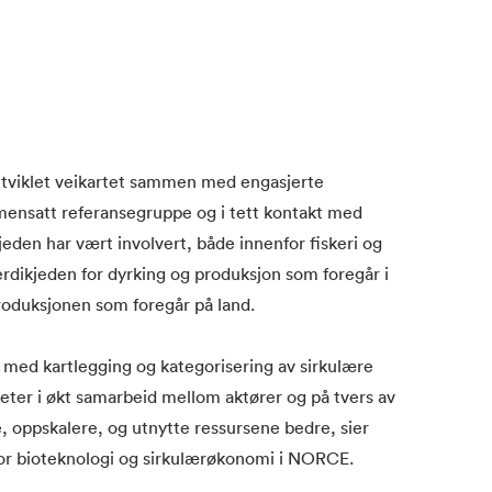
 utviklet veikartet sammen med engasjerte
mensatt referansegruppe og i tett kontakt med
eden har vært involvert, både innenfor fiskeri og
rdikjeden for dyrking og produksjon som foregår i
produksjonen som foregår på land.
t med kartlegging og kategorisering av sirkulære
heter i økt samarbeid mellom aktører og på tvers av
e, oppskalere, og utnytte ressursene bedre, sier
or bioteknologi og sirkulærøkonomi i NORCE.