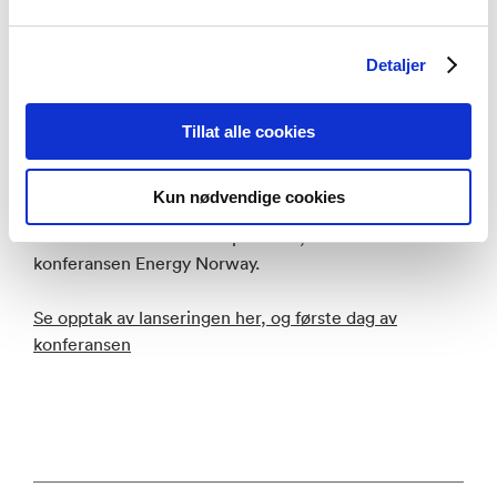
Moe.
Detaljer
Senteret skal gi ny kunnskap om områder i
undergrunnen både når det gjelder utvinning av nye
ressurser og hvordan sokkelen kan utnyttes i
Tillat alle cookies
overgangen til fornybar energi og til lagring av CO
fra
2
bruk av fossile energikilder.
Kun nødvendige cookies
Senteret ble lansert 25. april 2022, som del av
konferansen Energy Norway.
Se opptak av lanseringen her, og første dag av
konferansen