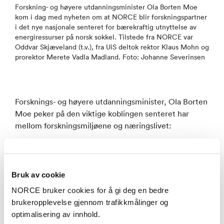
Forskning- og høyere utdanningsminister Ola Borten Moe
kom i dag med nyheten om at NORCE blir forskningspartner
i det nye nasjonale senteret for bærekraftig utnyttelse av
energiressurser på norsk sokkel. Tilstede fra NORCE var
Oddvar Skjæveland (t.v.), fra UiS deltok rektor Klaus Mohn og
prorektor Merete Vadla Madland. Foto: Johanne Severinsen
Forsknings- og høyere utdanningsminister, Ola Borten
Moe peker på den viktige koblingen senteret har
mellom forskningsmiljøene og næringslivet:
– Senteret vil bidra til å videreutvikle både Norge som
olje- og energinasjon og næringslivets
konkurransekraft i fremtiden. Det blir en viktig arena
Bruk av cookie
for samarbeid mellom forskningsmiljø og næringsliv.
NORCE bruker cookies for å gi deg en bedre
Slik sikrer vi kort vei fra forskningsresultater og
brukeropplevelse gjennom trafikkmålinger og
smarte løsninger til praktisk bruk i industrien, sier
optimalisering av innhold.
forsknings- og høyere utdanningsminister, Ola Borten