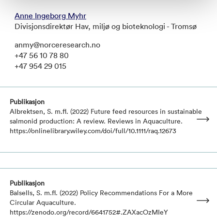
Anne Ingeborg Myhr
Divisjonsdirektør Hav, miljø og bioteknologi - Tromsø
anmy@norceresearch.no
+47 56 10 78 80
+47 954 29 015
Publikasjon
Albrektsen, S. m.fl. (2022) Future feed resources in sustainable
salmonid production: A review. Reviews in Aquaculture.
https://onlinelibrary.wiley.com/doi/full/10.1111/raq.12673
Publikasjon
Balsells, S. m.fl. (2022) Policy Recommendations For a More
Circular Aquaculture.
https://zenodo.org/record/6641752#.ZAXacOzMIeY