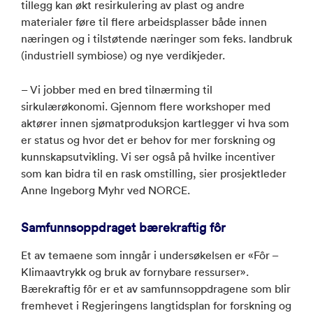
tillegg kan økt resirkulering av plast og andre
materialer føre til flere arbeidsplasser både innen
næringen og i tilstøtende næringer som feks. landbruk
(industriell symbiose) og nye verdikjeder.
– Vi jobber med en bred tilnærming til
sirkulærøkonomi. Gjennom flere workshoper med
aktører innen sjømatproduksjon kartlegger vi hva som
er status og hvor det er behov for mer forskning og
kunnskapsutvikling. Vi ser også på hvilke incentiver
som kan bidra til en rask omstilling, sier prosjektleder
Anne Ingeborg Myhr ved NORCE.
Samfunnsoppdraget b
ærekraftig fôr
Et av temaene som inngår i undersøkelsen er «Fôr –
Klimaavtrykk og bruk av fornybare ressurser».
Bærekraftig fôr er et av samfunnsoppdragene som blir
fremhevet i Regjeringens langtidsplan for forskning og