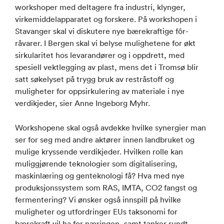
workshoper med deltagere fra industri, klynger,
virkemiddelapparatet og forskere. På workshopen i
Stavanger skal vi diskutere nye bærekraftige fôr-
råvarer. I Bergen skal vi belyse mulighetene for økt
sirkularitet hos levarandører og i oppdrett, med
spesiell vektlegging av plast, mens det i Tromsø blir
satt søkelyset på trygg bruk av restråstoff og
muligheter for oppsirkulering av materiale i nye
verdikjeder, sier Anne Ingeborg Myhr.
Workshopene skal også avdekke hvilke synergier man
ser for seg med andre aktører innen landbruket og
mulige kryssende verdikjeder. Hvilken rolle kan
muliggjørende teknologier som digitalisering,
maskinlæring og genteknologi få? Hva med nye
produksjonssystem som RAS, IMTA, CO2 fangst og
fermentering? Vi ønsker også innspill på hvilke
muligheter og utfordringer EUs taksonomi for
bærekraft vil ha for næringen, samt tanker rundt