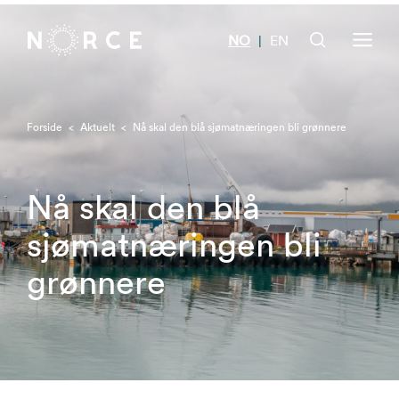
NO
EN
|
Forside
<
Aktuelt
<
Nå skal den blå sjømatnæringen bli grønnere
Nå skal den blå
sjømatnæringen bli
grønnere