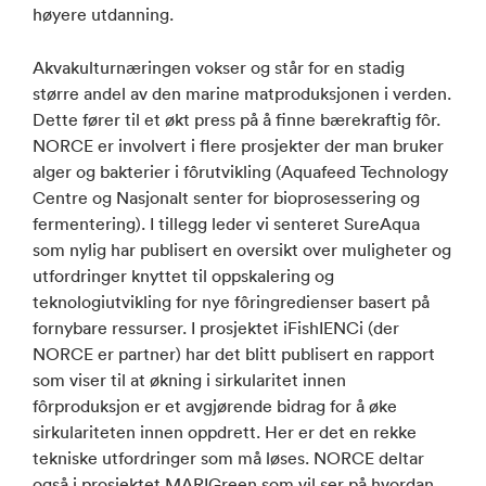
høyere utdanning.
Akvakulturnæringen vokser og står for en stadig
større andel av den marine matproduksjonen i verden.
Dette fører til et økt press på å finne bærekraftig fôr.
NORCE er involvert i flere prosjekter der man bruker
alger og bakterier i fôrutvikling (Aquafeed Technology
Centre og Nasjonalt senter for bioprosessering og
fermentering). I tillegg leder vi senteret SureAqua
som nylig har publisert en oversikt over muligheter og
utfordringer knyttet til oppskalering og
teknologiutvikling for nye fôringredienser basert på
fornybare ressurser. I prosjektet iFishIENCi (der
NORCE er partner) har det blitt publisert en rapport
som viser til at økning i sirkularitet innen
fôrproduksjon er et avgjørende bidrag for å øke
sirkulariteten innen oppdrett. Her er det en rekke
tekniske utfordringer som må løses. NORCE deltar
også i prosjektet MARIGreen som vil ser på hvordan