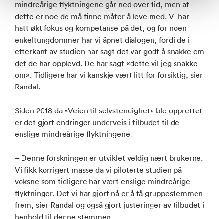
mindreårige flyktningene går ned over tid, men at
dette er noe de må finne måter å leve med. Vi har
hatt økt fokus og kompetanse på det, og for noen
enkeltungdommer har vi åpnet dialogen, fordi de i
etterkant av studien har sagt det var godt å snakke om
det de har opplevd. De har sagt «dette vil jeg snakke
om». Tidligere har vi kanskje vært litt for forsiktig, sier
Randal.
Siden 2018 da «Veien til selvstendighet» ble opprettet
er det gjort
endringer underveis
i tilbudet til de
enslige mindreårige flyktningene.
– Denne forskningen er utviklet veldig nært brukerne.
Vi fikk korrigert masse da vi piloterte studien på
voksne som tidligere har vært enslige mindreårige
flyktninger. Det vi har gjort nå er å få gruppestemmen
frem, sier Randal og også gjort justeringer av tilbudet i
henhold til denne stemmen.