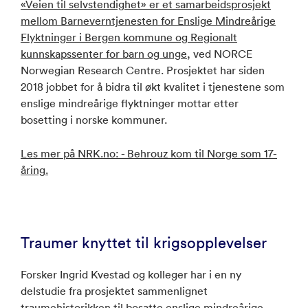
«Veien til selvstendighet» er et samarbeidsprosjekt
mellom Barneverntjenesten for Enslige Mindreårige
Flyktninger i Bergen kommune og Regionalt
kunnskapssenter for barn og unge
, ved NORCE
Norwegian Research Centre. Prosjektet har siden
2018 jobbet for å bidra til økt kvalitet i tjenestene som
enslige mindreårige flyktninger mottar etter
bosetting i norske kommuner.
Les mer på NRK.no: - Behrouz kom til Norge som 17-
åring.
Traumer knyttet til krigsopplevelser
Forsker Ingrid Kvestad og kolleger har i en ny
delstudie fra prosjektet sammenlignet
traumehistorikken til bosatte enslige mindreårige