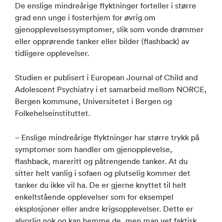
De enslige mindreårige flyktninger forteller i større
grad enn unge i fosterhjem for øvrig om
gjenopplevelsessymptomer, slik som vonde drømmer
eller opprørende tanker eller bilder (flashback) av
tidligere opplevelser.
Studien er publisert i European Journal of Child and
Adolescent Psychiatry i et samarbeid mellom NORCE,
Bergen kommune, Universitetet i Bergen og
Folkehelseinstituttet.
– Enslige mindreårige flyktninger har større trykk på
symptomer som handler om gjenopplevelse,
flashback, mareritt og påtrengende tanker. At du
sitter helt vanlig i sofaen og plutselig kommer det
tanker du ikke vil ha. De er gjerne knyttet til helt
enkeltstående opplevelser som for eksempel
eksplosjoner eller andre krigsopplevelser. Dette er
alvorlig nok og kan hemme de, men man vet faktisk