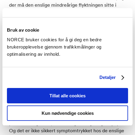
der må den enslige mindreårige flyktningen sitte i
førersetet, for man kan ikke gjøre opp regning uten
vert, sier Randal.
Bruk av cookie
NORCE bruker cookies for å gi deg en bedre
brukeropplevelse gjennom trafikkmålinger og
Vært litt for forsiktige
optimalisering av innhold.
Både Kvestad og Randal sier at det som da kreves er
varme, tilgjengelige, sensitive og opplyste voksne.
Detaljer
– De trenger de nære relasjonene med voksne som er
på tilbudssiden. «Hvis du skulle få bruk for å snakke
Tillat alle cookies
om det, så er vi her». Våre medarbeidere er godt
skolerte, og så skal vi heller ikke presse. Mye
Kun nødvendige cookies
forskning viser at mange opplever bedring av seg selv
på en naturlig måte, men mange trenger også hjelp.
Og det er ikke sikkert symptomtrykket hos de enslige