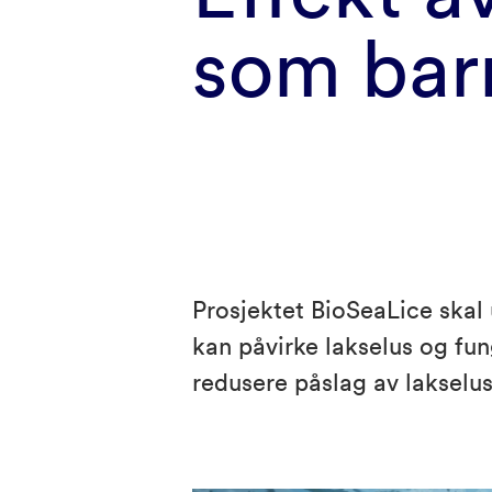
som barr
Prosjektet BioSeaLice skal
kan påvirke lakselus og fung
redusere påslag av lakselus