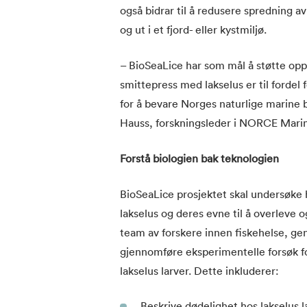
også bidrar til å redusere spredning av 
og ut i et fjord- eller kystmiljø.
– BioSeaLice har som mål å støtte op
smittepress med lakselus er til fordel 
for å bevare Norges naturlige marine 
Hauss, forskningsleder i NORCE Marin
Forstå biologien bak teknologien
BioSeaLice prosjektet skal undersøke hv
lakselus og deres evne til å overleve o
team av forskere innen fiskehelse, gen
gjennomføre eksperimentelle forsøk for 
lakselus larver. Dette inkluderer:
Beskrive dødelighet hos lakselus l