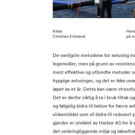
Kilde:
Harbo
Christian Eritzland
på m
De vanligste metodene for avlusing in
legemidler, men på grunn av resistens
mest effektive og utbredte metoder som
hyppige avlusinger, og det er ikke uva
løpet av et år. Dette kan være stressful
Det er derfor viktig å ta i bruk tiltak
og følgelig bidra til behov for færre av
virkemiddel som vil bidra til redusert 
gjerder er utviklet av Harbor AS for å 
det omkringliggende miljø og laksefisk i