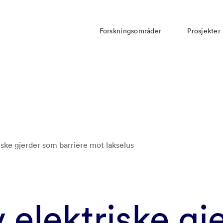
Forskningsområder
Prosjekter
riske gjerder som barriere mot lakselus
v elektriske gj