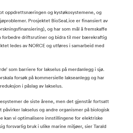
 mot oppdrettsnæringen og kystøkosystemene, og
øproblemer. Prosjektet BioSeaLice er finansiert av
rskningsfinansiering), og har som mål å fremskaffe
forbedre driftsrutiner og bidra til mer bærekraftig
jektet ledes av NORCE og utføres i samarbeid med
erde’ som barriere for lakselus på merdanlegg i sjø.
torskala forsøk på kommersielle lakseanlegg og har
reduksjon i påslag av lakselus.
rdesystemer de siste årene, men det gjenstår fortsatt
t påvirker lakselus og andre organismer på biologisk
e kan vi optimalisere innstillingene for elektriske
g forsvarlig bruk i ulike marine miljøer, sier Tarald