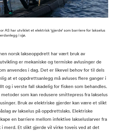
r AS har utviklet et elektrisk ‘gjerde’ som barriere for lakselus
erdanlegg i sjø.
nen norsk lakseoppdrett har vært bruk av
utvikling er mekaniske og termiske avlusinger de
 anvendes i dag. Det er likevel behov for til dels
nlig at et oppdrettsanlegg må avluses flere ganger i
lt og i verste fall skadelig for fisken som behandles.
 og metoder som kan redusere smittepress fra lakselus
lusinger. Bruk av elektriske gjerder kan være et slikt
påslag av lakselus på oppdrettslaks. Elektriske
skape en barriere mellom infektive lakseluslarver fra
 merd. Et slikt gjerde vil virke toveis ved at det