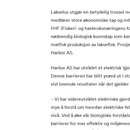
Lakselus utgjør en betydelig trussel
medfører store økonomiske tap og milj
FHF (Fiskeri- og havbruksnæringens fo
nødvendig biologisk kunnskap som kan 
matfisk produksjon av laksefisk. Pros
Harbor AS.
Harbor AS har utviklet et elektrisk ‘gj
Denne barrieren har blitt prøvd ut i s
vist lovende resultater når det gjelder 
– Vi har videreutviklet elektriske gje
mye å forstå om hvordan elektriske fel
nivå. Ved å øke vår biologiske forståels
barrierer for mer effektiv og miljømessi