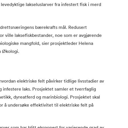
levedyktige lakseluslarver fra infestert fisk i merd
pdrettsnæringens bærekrafts mål. Redusert
for ville laksefiskbestander, noe som er avgjørende
biologiske mangfold, sier prosjektleder Helena
 Økologi.
ordan elektriske felt påvirker tidlige livsstadier av
g infestere laks. Prosjektet samler et tverrfaglig
etikk, dyreatferd og marinbiologi. Prosjektet skal
å undersøke effektivitet til elektriske felt på
arver som har blitt eksponert for varierende grad av