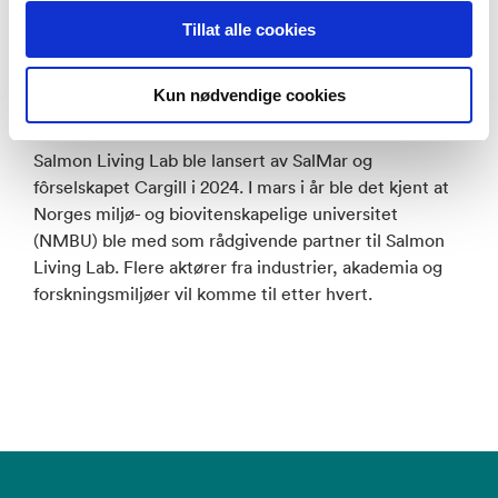
løsninger som sikrer en bærekraftig og fremtidsrettet
Tillat alle cookies
akvakulturnæring. Dette krever en helhetlig
tilnærming der vi deler kunnskap, ressurser og
Kun nødvendige cookies
erfaring for å oppnå felles mål, fortsetter Hartmann.
Salmon Living Lab ble lansert av SalMar og
fôrselskapet Cargill i 2024. I mars i år ble det kjent at
Norges miljø- og biovitenskapelige universitet
(NMBU) ble med som rådgivende partner til Salmon
Living Lab. Flere aktører fra industrier, akademia og
forskningsmiljøer vil komme til etter hvert.