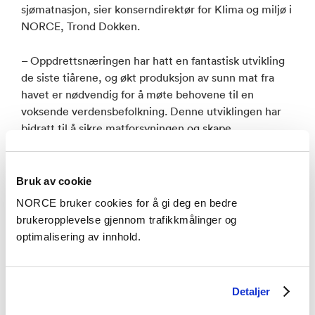
sjømatnasjon, sier konserndirektør for Klima og miljø i
NORCE, Trond Dokken.
– Oppdrettsnæringen har hatt en fantastisk utvikling
de siste tiårene, og økt produksjon av sunn mat fra
havet er nødvendig for å møte behovene til en
voksende verdensbefolkning. Denne utviklingen har
bidratt til å sikre matforsyningen og skape
arbeidsplasser i kystområder. Imidlertid ser industrien
nå at utviklingen går i feil retning, med økte
utfordringer knyttet til sykdom, miljøpåvirkning og
Bruk av cookie
bærekraft. Økt kunnskap er viktig for å kunne snu
NORCE bruker cookies for å gi deg en bedre
denne trenden, sier Hartmann.
brukeropplevelse gjennom trafikkmålinger og
optimalisering av innhold.
– Vi står overfor komplekse utfordringer som ikke kan
løses av enkeltaktører alene. Derfor er det avgjørende
å forene ekspertise på tvers av industri, forskning,
Detaljer
akademia, NGOer og myndigheter. Ved å samarbeide
på tvers av disse sektorene kan vi utvikle innovative