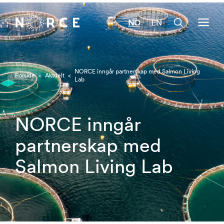
NO
EN
|
NORCE inngår partnerskap med Salmon Living
Forside
<
Aktuelt
<
Lab
NORCE inngår
partnerskap med
Salmon Living Lab