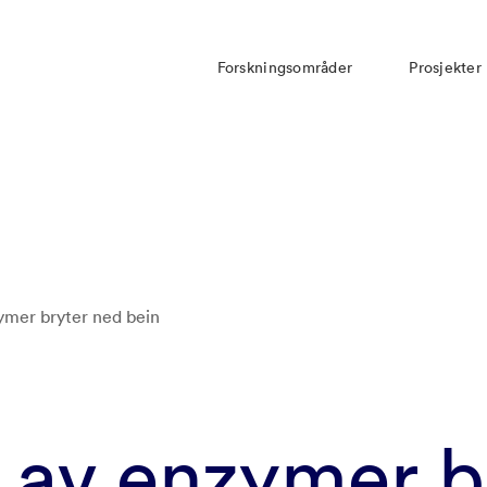
Forskningsområder
Prosjekter
ymer bryter ned bein
 av enzymer b