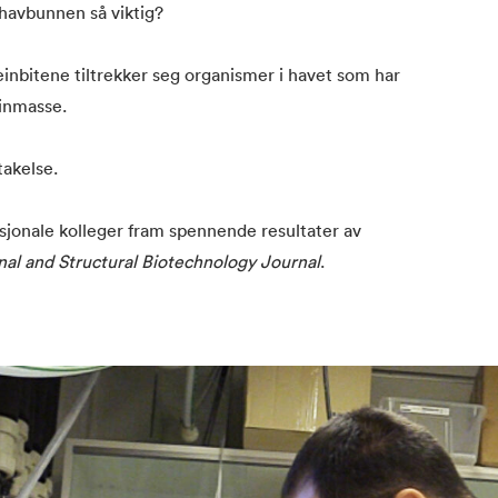
 havbunnen så viktig?
einbitene tiltrekker seg organismer i havet som har
einmasse.
takelse.
jonale kolleger fram spennende resultater av
al and Structural Biotechnology Journal
.