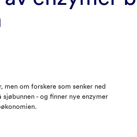
n
r, men om forskere som senker ned
å sjøbunnen - og finner nye enzymer
ioøkonomien.