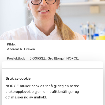
Kilde:
Andreas R. Graven
Prosjektleder i BIOSIRKEL, Gro Bjerga i NORCE.
Bruk av cookie
Naturen er ikke bare en modell, men også målet.
Naturen har en tålegrense, og fremtidens løsninger
NORCE bruker cookies for å gi deg en bedre
må enten gi mindre klima- og miljøavtrykk enn
brukeropplevelse gjennom trafikkmålinger og
dagens, og aller helst nøytrale eller positive bidrag.
optimalisering av innhold.