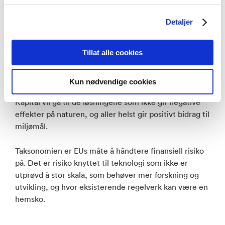
Når det biologiske mangfoldet presses, så reduseres
jordens evne til å ta opp CO2, som er viktig for
Detaljer
å dempe effektene av klimautslipp.
Tillat alle cookies
Næringslivet kan kapitalisere på en sirkulær økonomi.
Bærekraft gir konkurransekraft. Insentivene er
tydelige. EU har lagt frem en taksonomi som skal styre
Kun nødvendige cookies
investeringer i klima- og miljøvennlige løsninger.
Kapital vil gå til de løsningene som ikke gir negative
effekter på naturen, og aller helst gir positivt bidrag til
miljømål.
Taksonomien er EUs måte å håndtere finansiell risiko
på. Det er risiko knyttet til teknologi som ikke er
utprøvd å stor skala, som behøver mer forskning og
utvikling, og hvor eksisterende regelverk kan være en
hemsko.