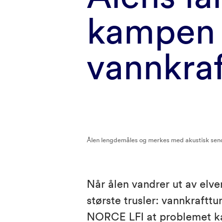
kampen 
vannkraf
Ålen lengdemåles og merkes med akustisk sende
Når ålen vandrer ut av elv
største trusler: vannkrafttu
NORCE LFI at problemet ka