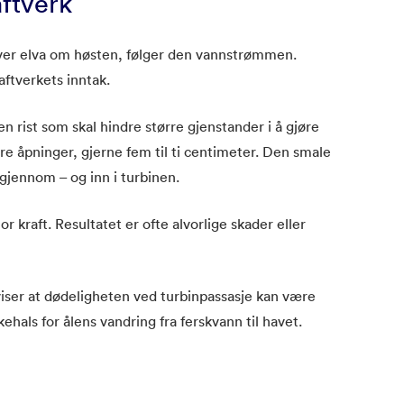
aftverk
ver elva om høsten, følger den vannstrømmen.
ftverkets inntak.
n rist som skal hindre større gjenstander i å gjøre
ore åpninger, gjerne fem til ti centimeter. Den smale
gjennom – og inn i turbinen.
 kraft. Resultatet er ofte alvorlige skader eller
viser at dødeligheten ved turbinpassasje kan være
ehals for ålens vandring fra ferskvann til havet.