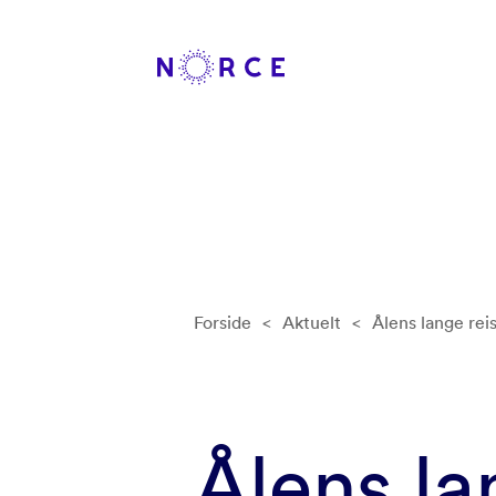
Forside
<
Aktuelt
<
Ålens lange rei
Ålens la