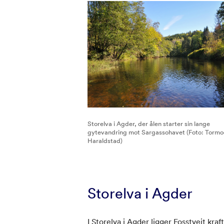
Storelva i Agder, der ålen starter sin lange
gytevandring mot Sargassohavet (Foto: Torm
Haraldstad)
Storelva i Agder
I Storelva i Agder ligger Fosstveit kra