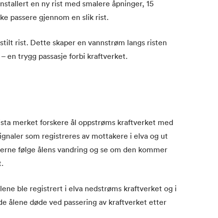
installert en ny rist med smalere åpninger, 15
ke passere gjennom en slik rist.
ilt rist. Dette skaper en vannstrøm langs risten
– en trygg passasje forbi kraftverket.
ista merket forskere ål oppstrøms kraftverket med
ignaler som registreres av mottakere i elva og ut
kerne følge ålens vandring og se om den kommer
.
ene ble registrert i elva nedstrøms kraftverket og i
de ålene døde ved passering av kraftverket etter