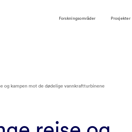
Forskningsområder
Prosjekter
se og kampen mot de dødelige vannkraft­turbinene
nge reise og