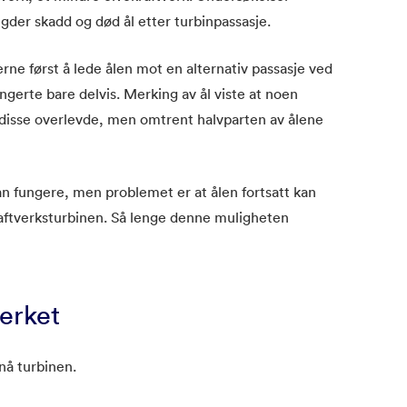
gder skadd og død ål etter turbinpassasje.
rne først å lede ålen mot en alternativ passasje ved
ungerte bare delvis. Merking av ål viste at noen
e disse overlevde, men omtrent halvparten av ålene
kan fungere, men problemet er at ålen fortsatt kan
ftverksturbinen. Så lenge denne muligheten
erket
 nå turbinen.