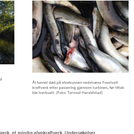
od
Ål funnet død på elvebunnen nedstrøms Fosstveit
kraftverk etter passering gjennom turbinen, før tiltak
ble iverksatt. (Foto: Tormod Haraldstad)
ftverk, et mindre elvekraftverk. Undersøkelser