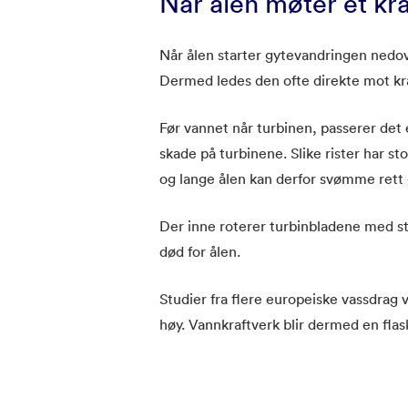
Når ålen møter et kr
Når ålen starter gytevandringen nedo
Dermed ledes den ofte direkte mot kra
Før vannet når turbinen, passerer det e
skade på turbinene. Slike rister har st
og lange ålen kan derfor svømme rett 
Der inne roterer turbinbladene med stor
død for ålen.
Studier fra flere europeiske vassdrag 
høy. Vannkraftverk blir dermed en flask