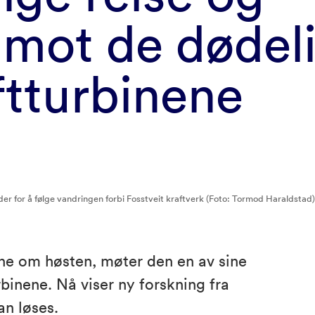
mot de dødel
t­turbinene
r for å følge vandringen forbi Fosstveit kraftverk (Foto: Tormod Haraldstad)
ene om høsten, møter den en av sine
rbinene. Nå viser ny forskning fra
n løses.