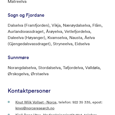
Matreelva
Sogn og Fjordane
Dalselva (Framfjorden), Vikja, Nærøydalselva, Flåm,
Aurlandsvassdraget, Årøyelva, Vetlefjordelva,
Daleelva (Høyanger), Kvamselva, Nausta, Åelva
(Gjengedalsvassdraget), Stryneelva, Eidselva
Sunnmøre
Norangdalselva, Stordalselva, Tafjordelva, Valldøla,
Ørskogelva, Ørstaelva
Kontaktpersoner
Knut Wiik Vollset - Norce
, telefon: 922 35 335, epost:
knvo@norceresearch.no
Kjell Rong Utne, Havforskningsinstituttet
, telefon: