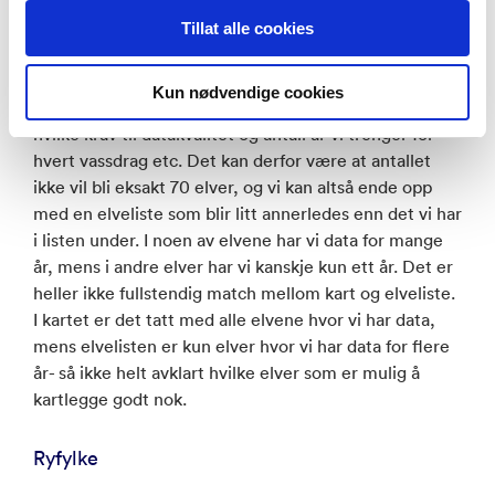
Liste over elvene som analyseres
Tillat alle cookies
Når det gjelder antall og hvilke elver som faktisk
Kun nødvendige cookies
kommer til å inngå i analysen så er det litt avhengig av
hvilke krav til datakvalitet og antall år vi trenger for
hvert vassdrag etc. Det kan derfor være at antallet
ikke vil bli eksakt 70 elver, og vi kan altså ende opp
med en elveliste som blir litt annerledes enn det vi har
i listen under. I noen av elvene har vi data for mange
år, mens i andre elver har vi kanskje kun ett år. Det er
heller ikke fullstendig match mellom kart og elveliste.
I kartet er det tatt med alle elvene hvor vi har data,
mens elvelisten er kun elver hvor vi har data for flere
år- så ikke helt avklart hvilke elver som er mulig å
kartlegge godt nok.
Ryfylke