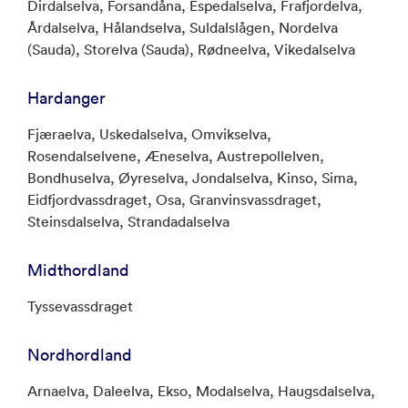
Dirdalselva, Forsandåna, Espedalselva, Frafjordelva,
Årdalselva, Hålandselva, Suldalslågen, Nordelva
(Sauda), Storelva (Sauda), Rødneelva, Vikedalselva
Hardanger
Fjæraelva, Uskedalselva, Omvikselva,
Rosendalselvene, Æneselva, Austrepollelven,
Bondhuselva, Øyreselva, Jondalselva, Kinso, Sima,
Eidfjordvassdraget, Osa, Granvinsvassdraget,
Steinsdalselva, Strandadalselva
Midthordland
Tyssevassdraget
Nordhordland
Arnaelva, Daleelva, Ekso, Modalselva, Haugsdalselva,