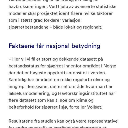
havbruksnæringen. Ved hjelp av avanserte statistiske
modeller skal prosjektet identifisere hvilke faktorer
som i størst grad forklarer variasjon i
sjøørretbestandene – både lokalt og regionalt.
Faktaene får nasjonal betydning
– Her vil vi få et stort og dekkende datasett på
bestandsstatus for sjøørret innenfor området i Norge
der det er høyeste oppdrettsintensitet i verden.
Samtidig har området en rekke regulerte elver og
inngrep i ferskvann, det er et område hvor man har
lakselusmodellering, og Havforskningsinstituttet har
flere datasett som kan si noe om klima og
beiteforhold for sjøørret i sjø, forteller Vollset.
Resultatene fra studien kan også være representative
for andre geografiske områder der sjøørreten er