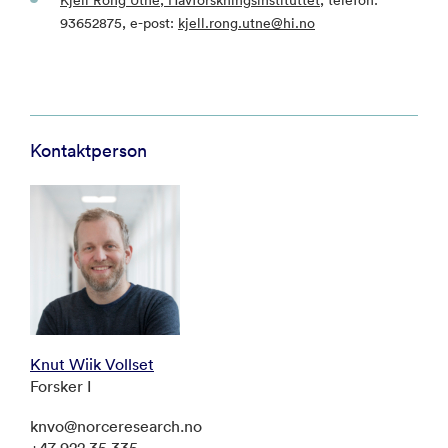
93652875, e-post:
kjell.rong.utne@hi.no
Kontaktperson
Knut Wiik Vollset
Forsker I
knvo@norceresearch.no
+47 922 35 335