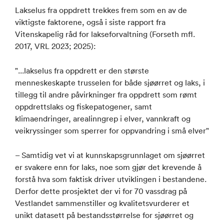
Lakselus fra oppdrett trekkes frem som en av de
viktigste faktorene, også i siste rapport fra
Vitenskapelig råd for lakseforvaltning (Forseth mfl.
2017, VRL 2023; 2025):
"...lakselus fra oppdrett er den største
menneskeskapte trusselen for både sjøørret og laks, i
tillegg til andre påvirkninger fra oppdrett som rømt
oppdrettslaks og fiskepatogener, samt
klimaendringer, arealinngrep i elver, vannkraft og
veikryssinger som sperrer for oppvandring i små elver"
– Samtidig vet vi at kunnskapsgrunnlaget om sjøørret
er svakere enn for laks, noe som gjør det krevende å
forstå hva som faktisk driver utviklingen i bestandene.
Derfor dette prosjektet der vi for 70 vassdrag på
Vestlandet sammenstiller og kvalitetsvurderer et
unikt datasett på bestandsstørrelse for sjøørret og