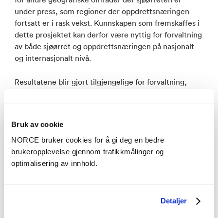
under press, som regioner der oppdrettsnæringen
fortsatt er i rask vekst. Kunnskapen som fremskaffes i
dette prosjektet kan derfor være nyttig for forvaltning
av både sjøørret og oppdrettsnæringen på nasjonalt
og internasjonalt nivå.
Resultatene blir gjort tilgjengelige for forvaltning,
næringsaktører og andre interessenter, og får
betydning både regionalt, nasjonalt og internasjonalt.
Bruk av cookie
Havforskningsinstiuttet og NORCE LFI innehar de
NORCE bruker cookies for å gi deg en bedre
mest oppdaterte og dekkende data og
brukeropplevelse gjennom trafikkmålinger og
modellsystemer som eksisterer for å kunne besvare
optimalisering av innhold.
disse viktige spørsmålene. Lingalaks, et lokalt
oppdrettsnæringselskap som er opptatt av
bærekraftig utvikling av oppdrett i Vestland, støtter
prosjektet finansielt.
Detaljer