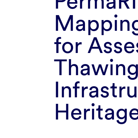
PermaRI
Mapping
for Asse
Thawing
Infrastr
Heritage