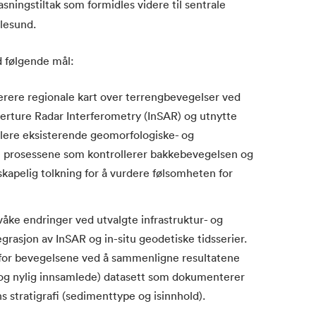
asningstiltak som formidles videre til sentrale
lesund.
 følgende mål:
ere regionale kart over terrengbevegelser ved
Aperture Radar Interferometry (InSAR) og utnytte
alere eksisterende geomorfologiske- og
re prosessene som kontrollerer bakkebevegelsen og
apelig tolkning for å vurdere følsomheten for
ke endringer ved utvalgte infrastruktur- og
grasjon av InSAR og in-situ geodetiske tidsserier.
 for bevegelsene ved å sammenligne resultatene
 og nylig innsamlede) datasett som dokumenterer
 stratigrafi (sedimenttype og isinnhold).