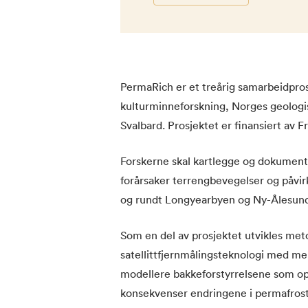
PermaRich er et treårig samarbeidpro
kulturminneforskning, Norges geologi
Svalbard. Prosjektet er finansiert av 
Forskerne skal kartlegge og dokument
forårsaker terrengbevegelser og påvir
og rundt Longyearbyen og Ny-Ålesund (
Som en del av prosjektet utvikles meto
satellittfjernmålingsteknologi med me
modellere bakkeforstyrrelsene som opp
konsekvenser endringene i permafroste