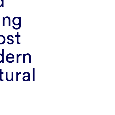
d
ing
ost
dern
tural