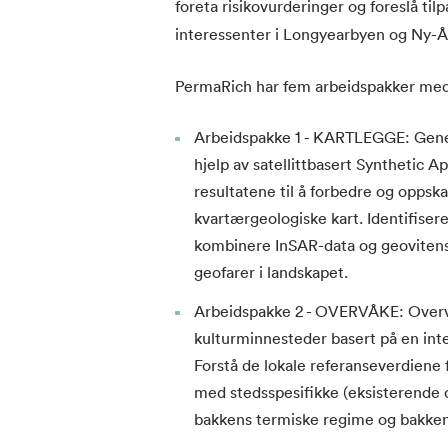
foreta risikovurderinger og foreslå tilp
interessenter i Longyearbyen og Ny-Å
PermaRich har fem arbeidspakker med
Arbeidspakke 1 - KARTLEGGE: Gener
hjelp av satellittbasert Synthetic 
resultatene til å forbedre og oppsk
kvartærgeologiske kart. Identifise
kombinere InSAR-data og geovitensk
geofarer i landskapet.
Arbeidspakke 2 - OVERVÅKE: Overvå
kulturminnesteder basert på en inte
Forstå de lokale referanseverdiene
med stedsspesifikke (eksisterende
bakkens termiske regime og bakkens