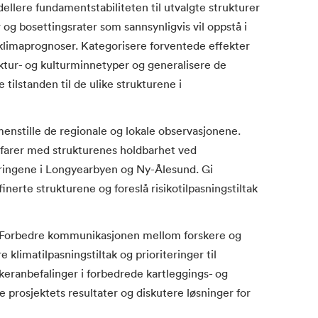
lere fundamentstabiliteten til utvalgte strukturer
og bosettingsrater som sannsynligvis vil oppstå i
klimaprognoser. Kategorisere forventede effekter
uktur- og kulturminnetyper og generalisere de
 tilstanden til de ulike strukturene i
nstille de regionale og lokale observasjonene.
farer med strukturenes holdbarhet ved
eringene i Longyearbyen og Ny-Ålesund. Gi
finerte strukturene og foreslå risikotilpasningstiltak
orbedre kommunikasjonen mellom forskere og
klimatilpasningstiltak og prioriteringer til
eranbefalinger i forbedrede kartleggings- og
prosjektets resultater og diskutere løsninger for