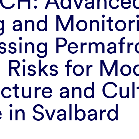
CH: Advance
 and Monitor
ssing Permafr
 Risks for Mo
ucture and Cul
 in Svalbard