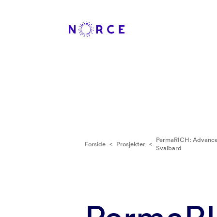
PermaRICH: Advanced 
Forside
<
Prosjekter
<
Svalbard