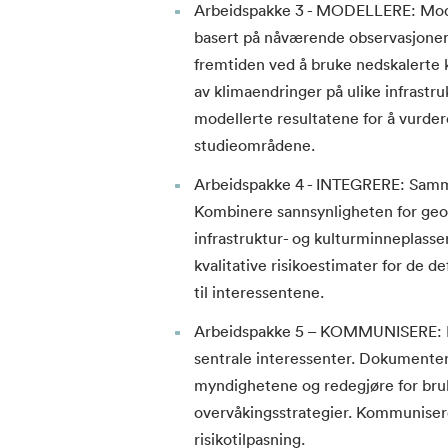
Arbeidspakke 3 - MODELLERE: Model
basert på nåværende observasjoner 
fremtiden ved å bruke nedskalerte 
av klimaendringer på ulike infrastr
modellerte resultatene for å vurdere
studieområdene.
Arbeidspakke 4 - INTEGRERE: Samme
Kombinere sannsynligheten for geo
infrastruktur- og kulturminneplass
kvalitative risikoestimater for de de
til interessentene.
Arbeidspakke 5 – KOMMUNISERE: F
sentrale interessenter. Dokumentere 
myndighetene og redegjøre for bruk
overvåkingsstrategier. Kommunisere 
risikotilpasning.