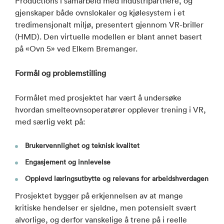
Productions i samarbeid med industripartnere, og
gjenskaper både ovnslokaler og kjølesystem i et
tredimensjonalt miljø, presentert gjennom VR-briller
(HMD). Den virtuelle modellen er blant annet basert
på «Ovn 5» ved Elkem Bremanger.
Formål og problemstilling
Formålet med prosjektet har vært å undersøke
hvordan smelteovnsoperatører opplever trening i VR,
med særlig vekt på:
Brukervennlighet og teknisk kvalitet
Engasjement og innlevelse
Opplevd læringsutbytte og relevans for arbeidshverdagen
Prosjektet bygger på erkjennelsen av at mange
kritiske hendelser er sjeldne, men potensielt svært
alvorlige, og derfor vanskelige å trene på i reelle