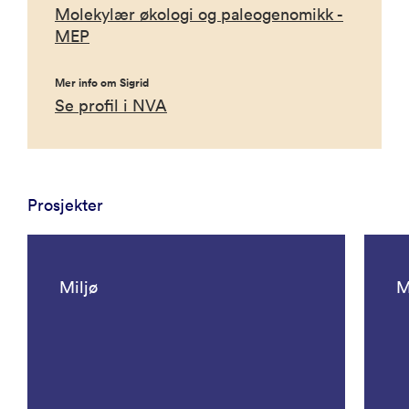
Molekylær økologi og paleogenomikk -
MEP
Mer info om Sigrid
Se profil i NVA
Prosjekter
Miljø
M