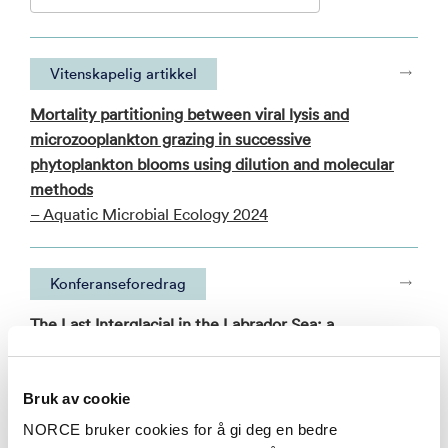
Vitenskapelig artikkel
Mortality partitioning between viral lysis and
microzooplankton grazing in successive
phytoplankton blooms using dilution and molecular
methods
– Aquatic Microbial Ecology 2024
Konferanseforedrag
The Last Interglacial in the Labrador Sea: a
sedimentary ancient DNA investigation
– 23rd EGU General Assembly 2021
Bruk av cookie
NORCE bruker cookies for å gi deg en bedre
Se alle publikasjoner i NVA