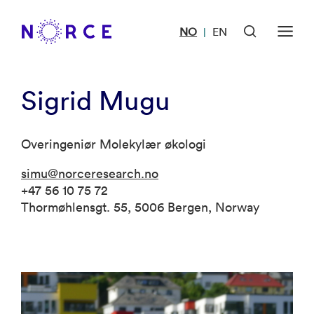
NO
EN
|
Sigrid Mugu
Overingeniør Molekylær økologi
simu@norceresearch.no
+47 56 10 75 72
Thormøhlensgt. 55, 5006 Bergen, Norway