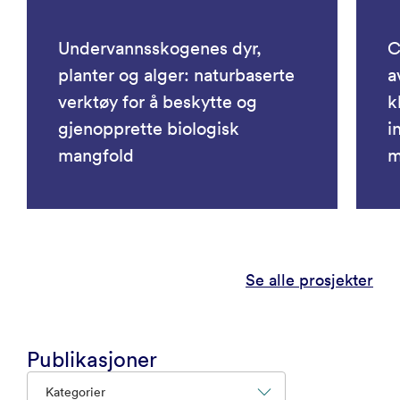
Undervannsskogenes dyr,
C
planter og alger: naturbaserte
a
verktøy for å beskytte og
k
gjenopprette biologisk
i
mangfold
m
Se alle prosjekter
Publikasjoner
Kategorier