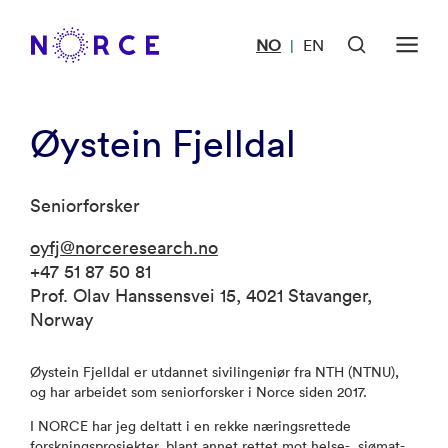
NO
EN
|
Øystein Fjelldal
Seniorforsker
oyfj@norceresearch.no
+47 51 87 50 81
Prof. Olav Hanssensvei 15, 4021 Stavanger,
Norway
Øystein Fjelldal er utdannet sivilingeniør fra NTH (NTNU),
og har arbeidet som seniorforsker i Norce siden 2017.
I NORCE har jeg deltatt i en rekke næringsrettede
forskningsprosjekter, blant annet rettet mot helse-, sjømat-