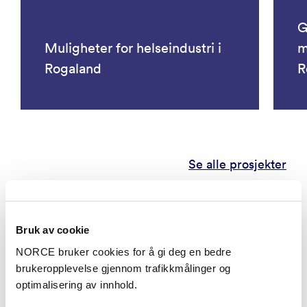
G
Muligheter for helseindustri i
m
Rogaland
R
Se alle prosjekter
Publikasjoner
Bruk av cookie
Kategorier
NORCE bruker cookies for å gi deg en bedre
brukeropplevelse gjennom trafikkmålinger og
optimalisering av innhold.
Forskningsrapport