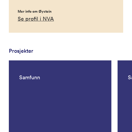
Mer info om Øystein
Se profil i NVA
Prosjekter
Samfunn
S